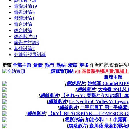
參觀者討論
電影討論
19
電視討論
6
戲院討論
1
電台討論
網台討論
網絡影片
69
廣告片討論
9
其他討論
2
外地影視展討論
新窗
全部主題
最新
熱門
熱帖
精華
更多
作者
回復/查看
最後
隱藏置頂帖
e18區最新手機月費,寬頻
版塊主題
[
網絡影片
]
姚焯菲 Chantel MP
[
網絡影片
]
大整蠱 李佳芯
[
網絡影片
]
【それって! 実際どうなの課】202
[
網絡影片
]
Let’s volt in! ‘Voltes V: Lega
[
網絡影片
]
二手店員工 用二手樂器
[
網絡影片
]
【KY】BLACKPINK — LOVESICK GIRL
[
電影討論
]
加油令和！！小露寶
[
網絡影片
]
森川葵 最新挑戰花