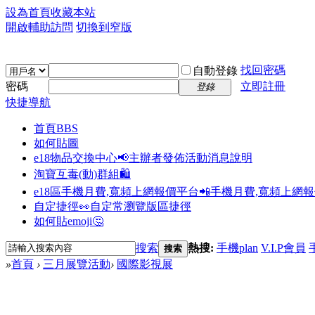
設為首頁
收藏本站
開啟輔助訪問
切換到窄版
找回密碼
自動登錄
密碼
立即註冊
登錄
快捷導航
首頁
BBS
如何貼圖
e18物品交換中心📢
主辦者發佈活動消息說明
淘寶互毒(動)群組🛍️
e18區手機月費,寬頻上網報價平台📲
手機月費,寬頻上網
自定捷徑👀
自定常瀏覽版區捷徑
如何貼emoji🤔
搜索
熱搜:
手機plan
V.I.P會員
搜索
»
首頁
›
三月展覽活動
›
國際影視展