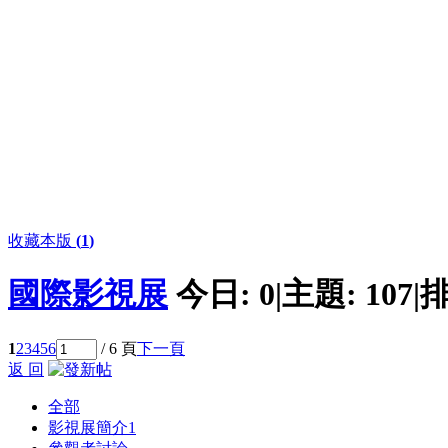
收藏本版
(
1
)
國際影視展
今日:
0
|
主題:
107
|
排
1
2
3
4
5
6
/ 6 頁
下一頁
返 回
全部
影視展簡介
1