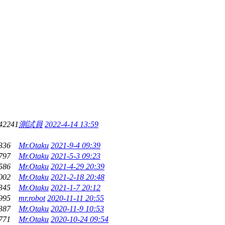
42241
測試員
2022-4-14 13:59
336
Mr.Otaku
2021-9-4 09:39
797
Mr.Otaku
2021-5-3 09:23
586
Mr.Otaku
2021-4-29 20:39
002
Mr.Otaku
2021-2-18 20:48
345
Mr.Otaku
2021-1-7 20:12
995
mr.robot
2020-11-11 20:55
387
Mr.Otaku
2020-11-9 10:53
771
Mr.Otaku
2020-10-24 09:54