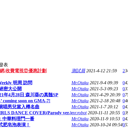
發表
上網,收費電視⏰優惠計劃
測試員
2021-4-12 21:59
2
3
Weekly 明周 訪問
Mr.Otaku
2021-9-4 09:39
0
4
 絕密大公開
Mr.Otaku
2021-5-3 09:23
0
3
1年4月28日 森川葵の真髄SP
Mr.Otaku
2021-4-29 20:39
0
7
cy,’ coming soon on GMA-7!
Mr.Otaku
2021-2-18 20:48
0
4
演唱男兒當入樽名曲
Mr.Otaku
2021-1-7 20:12
0
4
S DANCE COVER(Parody ver.)
mr.robot
2020-11-11 20:55
0
3
：中華料理鬥一番
Mr.Otaku
2020-11-9 10:53
0
4
式肥皂泡表演！
Mr.Otaku
2020-10-24 09:54
0
5