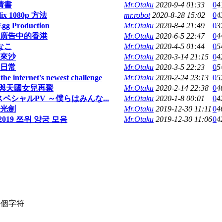
情書
Mr.Otaku
2020-9-4 01:33
0
4
lix 1080p 方法
mr.robot
2020-8-28 15:02
0
4
 Production
Mr.Otaku
2020-8-4 21:49
0
3
廣告中的香港
Mr.Otaku
2020-6-5 22:47
0
4
なこ
Mr.Otaku
2020-4-5 01:44
0
5
來沙
Mr.Otaku
2020-3-14 21:15
0
4
日常
Mr.Otaku
2020-3-5 22:23
0
5
 the internet's newest challenge
Mr.Otaku
2020-2-24 23:13
0
5
與天國女兒再聚
Mr.Otaku
2020-2-14 22:38
0
4
ペシャルPV ～僕らはみんな...
Mr.Otaku
2020-1-8 00:01
0
4
光劍
Mr.Otaku
2019-12-30 11:11
0
4
6~2019 쯔위 양궁 모음
Mr.Otaku
2019-12-30 11:06
0
4
個字符