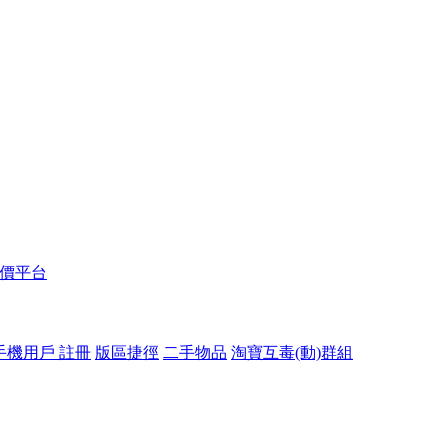
報價平台
手機用戶 註冊
版區捷徑
二手物品
淘寶互毒(動)群組