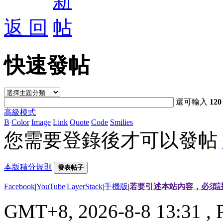
返 回
快速發帖
還可輸入
120
高級模式
B
Color
Image
Link
Quote
Code
Smilies
您需要登錄後才可以發帖
本版積分規則
發表帖子
Facebook
|
YouTube
|
LayerStack
|
手機版
|
若要引述本站內容，必須註
GMT+8, 2026-8-8 13:31
, 