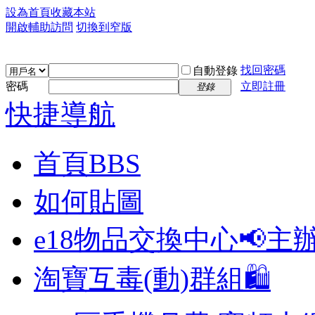
設為首頁
收藏本站
開啟輔助訪問
切換到窄版
找回密碼
自動登錄
密碼
立即註冊
登錄
快捷導航
首頁
BBS
如何貼圖
e18物品交換中心📢
主
淘寶互毒(動)群組🛍️