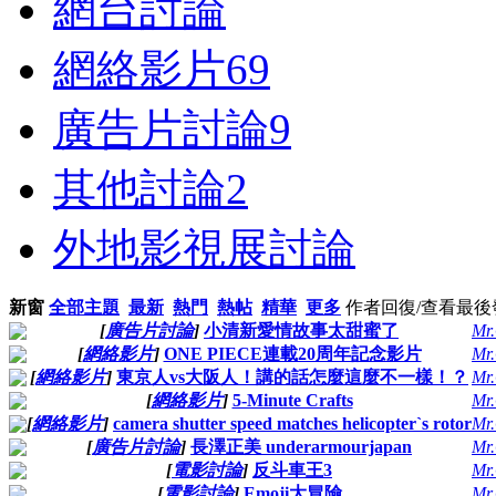
網台討論
網絡影片
69
廣告片討論
9
其他討論
2
外地影視展討論
新窗
全部主題
最新
熱門
熱帖
精華
更多
作者
回復/查看
最後
[
廣告片討論
]
小清新愛情故事太甜蜜了
Mr
[
網絡影片
]
ONE PIECE連載20周年記念影片
Mr
[
網絡影片
]
東京人vs大阪人！講的話怎麼這麼不一樣！？
Mr
[
網絡影片
]
5-Minute Crafts
Mr
[
網絡影片
]
camera shutter speed matches helicopter`s rotor
Mr
[
廣告片討論
]
長澤正美 underarmourjapan
Mr
[
電影討論
]
反斗車王3
Mr
[
電影討論
]
Emoji大冒險
Mr