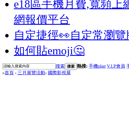
e18區手機月費,寬頻上
網報價平台
自定捷徑👀
自定常瀏覽
如何貼emoji🤔
搜索
熱搜:
手機plan
V.I.P會員
搜索
»
首頁
›
三月展覽活動
›
國際影視展