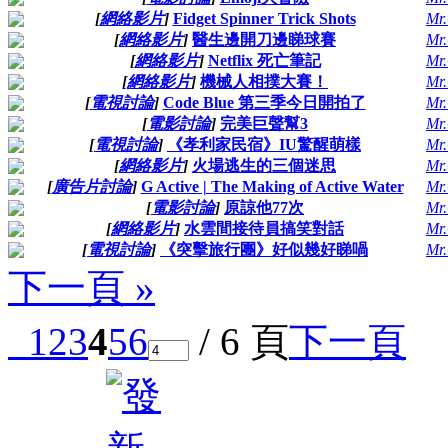
[
網絡影片
]
Fidget Spinner Trick Shots
Mr
[
網絡影片
]
醫生邊開刀邊睇球賽
Mr
[
網絡影片
]
Netflix 死亡筆記
Mr
[
網絡影片
]
機械人相撲大賽！
Mr
[
電視討論
]
Code Blue 第三季今日開拍了
Mr
[
電影討論
]
完美巨聲幫3
Mr
[
電視討論
]
《孝利家民宿》IU驚醒萌樣
Mr
[
網絡影片
]
火場逃生的三個迷思
Mr
[
廣告片討論
]
G Active | The Making of Active Water
Mr
[
電影討論
]
原諒他77次
Mr
[
網絡影片
]
水雲間接待員搞笑對話
Mr
[
電視討論
]
《‪突擊旅行團》好似幾好睇喎
Mr
下一頁 »
1
2
3
4
5
6
/ 6 頁
下一頁