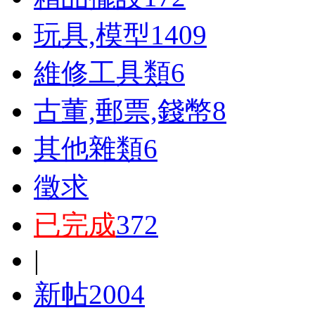
玩具,模型
1409
維修工具類
6
古董,郵票,錢幣
8
其他雜類
6
徵求
已完成
372
|
新帖
2004