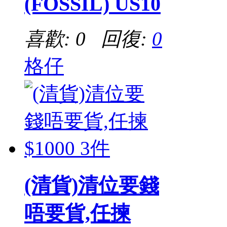
(FOSSIL) US10
喜歡: 0 回復:
0
格仔
(清貨)清位要錢
唔要貨,任揀