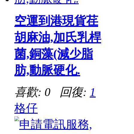
空運到港現貨荏
胡麻油,加氏乳桿
菌,銅藻(減少脂
肪,動脈硬化.
喜歡: 0 回復:
1
格仔