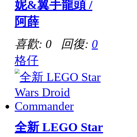
妮&翼手龍頭 /
阿薛
喜歡: 0 回復:
0
格仔
全新 LEGO Star