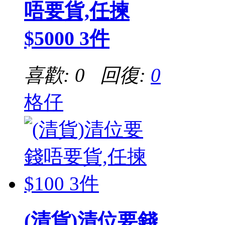
唔要貨,任揀
$5000 3件
喜歡: 0 回復:
0
格仔
(清貨)清位要錢