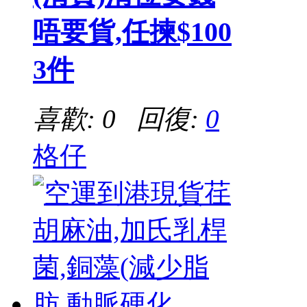
唔要貨,任揀$100
3件
喜歡: 0 回復:
0
格仔