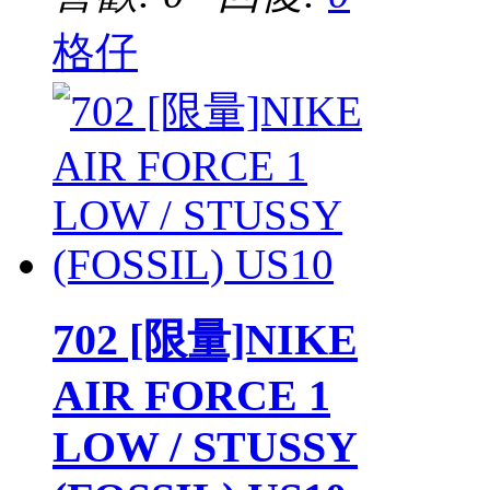
格仔
702 [限量]NIKE
AIR FORCE 1
LOW / STUSSY