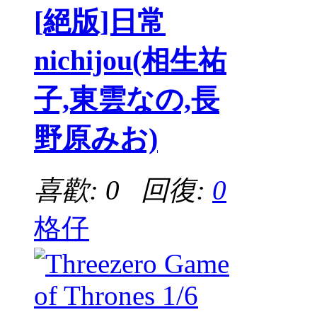
[絕版]日常
nichijou(相生祐
子,東雲なの,長
野原みお)
喜歡: 0 回復:
0
格仔