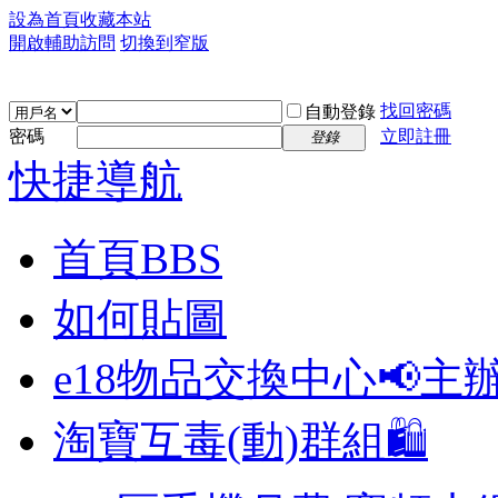
設為首頁
收藏本站
開啟輔助訪問
切換到窄版
找回密碼
自動登錄
密碼
立即註冊
登錄
快捷導航
首頁
BBS
如何貼圖
e18物品交換中心📢
主
淘寶互毒(動)群組🛍️