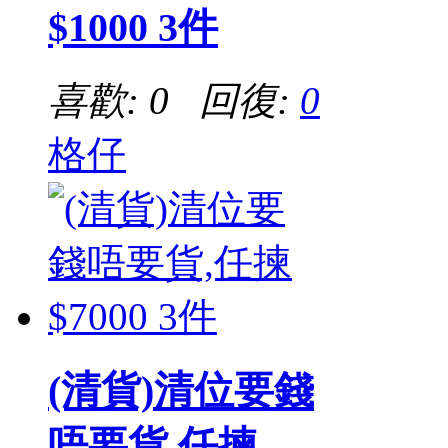
$1000 3件
喜歡: 0 回復:
0
格仔
(清貨)清位要錢
唔要貨,任揀