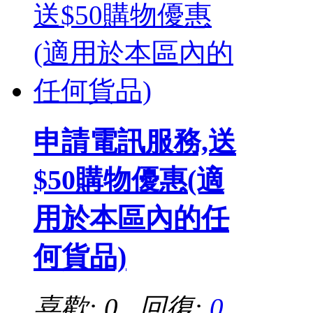
申請電訊服務,送
$50購物優惠(適
用於本區內的任
何貨品)
喜歡: 0 回復:
0