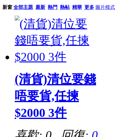
新窗
全部主題
最新
熱門
熱帖
精華
更多
圖片模式
(清貨)清位要錢
唔要貨,任揀
$2000 3件
喜歡: 0 回復:
0