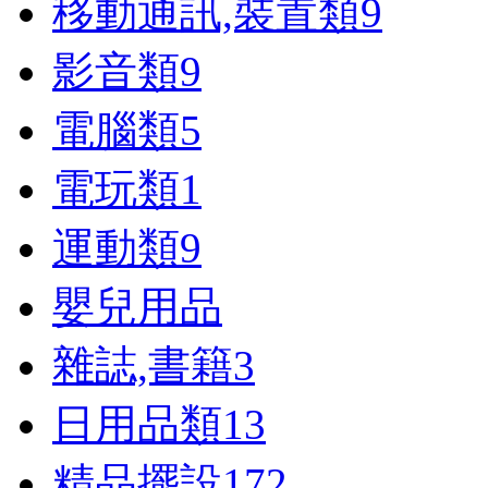
移動通訊,裝置類
9
影音類
9
電腦類
5
電玩類
1
運動類
9
嬰兒用品
雜誌,書籍
3
日用品類
13
精品擺設
172