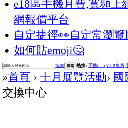
e18區手機月費,寬頻上
網報價平台
自定捷徑👀
自定常瀏覽
如何貼emoji🤔
搜索
熱搜:
手機plan
V.I.P會員
搜索
»
首頁
›
十月展覽活動
›
國
交換中心