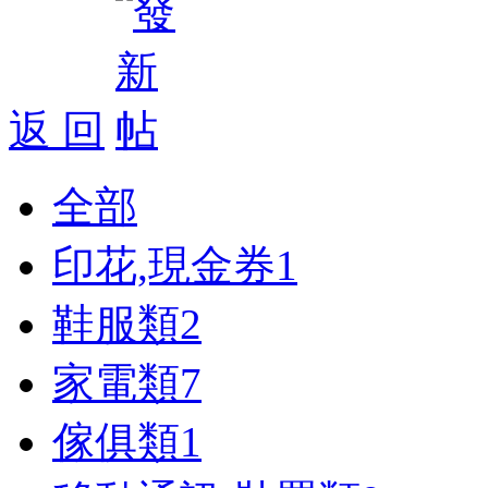
返 回
全部
印花,現金券
1
鞋服類
2
家電類
7
傢俱類
1