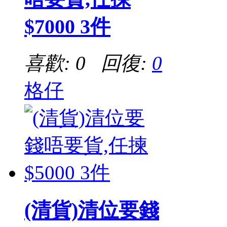
$7000 3件
喜歡: 0 回復:
0
格仔
(清貨)清位要錢