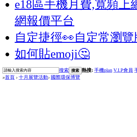
e18區手機月費,寬頻上
網報價平台
自定捷徑👀
自定常瀏覽
如何貼emoji🤔
搜索
熱搜:
手機plan
V.I.P會員
搜索
»
首頁
›
十月展覽活動
›
國際環保博覽