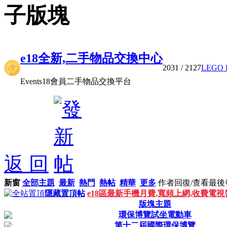
子版塊
e18全新,二手物品交換中心
2031
/ 2127
LEGO 
Events18會員二手物品交換平台
返 回
新窗
全部主題
最新
熱門
熱帖
精華
更多
作者
回復/查看
最後
隱藏置頂帖
e18區最新手機月費,寬頻上網,收費電
版塊主題
環保博覽試坐電動車
第十二屆國際環保博覽