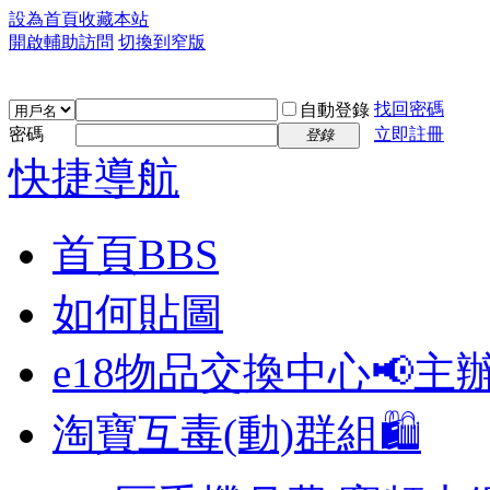
設為首頁
收藏本站
開啟輔助訪問
切換到窄版
找回密碼
自動登錄
密碼
立即註冊
登錄
快捷導航
首頁
BBS
如何貼圖
e18物品交換中心📢
主
淘寶互毒(動)群組🛍️