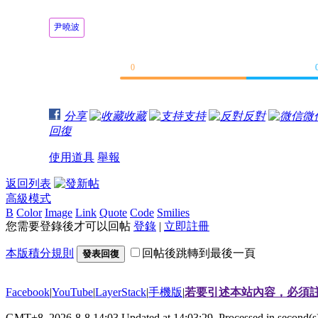
尹曉波
0
分享
收藏
支持
反對
微
回復
使用道具
舉報
返回列表
高級模式
B
Color
Image
Link
Quote
Code
Smilies
您需要登錄後才可以回帖
登錄
|
立即註冊
本版積分規則
回帖後跳轉到最後一頁
發表回復
Facebook
|
YouTube
|
LayerStack
|
手機版
|
若要引述本站內容，必須註
GMT+8, 2026-8-8 14:03
Updated at 14:03:29, Processed in second(s