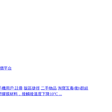
報價平台
手機用戶 註冊
版區捷徑
二手物品
淘寶互毒(動)群組
膜材料，接觸後溫度下降10°C ...