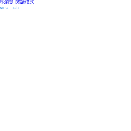
序瀏覽
|
閱讀模式
ansci.asia