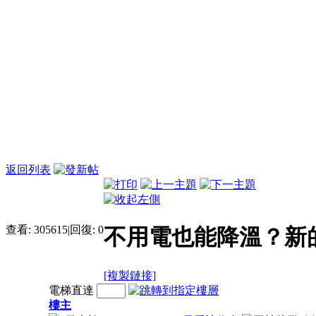
返回列表
查看:
305615
|
回復:
0
不用電也能降溫？新的
[複製鏈接]
電梯直達
樓主