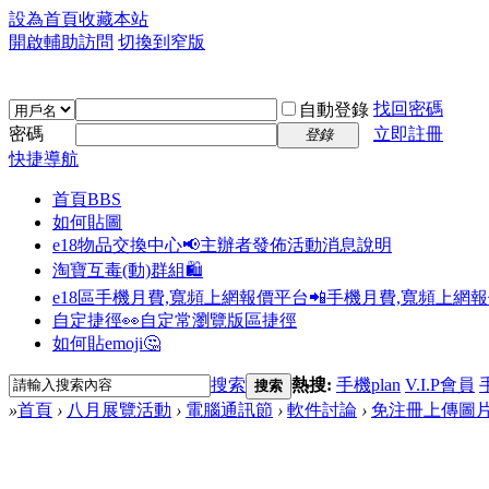
設為首頁
收藏本站
開啟輔助訪問
切換到窄版
找回密碼
自動登錄
密碼
立即註冊
登錄
快捷導航
首頁
BBS
如何貼圖
e18物品交換中心📢
主辦者發佈活動消息說明
淘寶互毒(動)群組🛍️
e18區手機月費,寬頻上網報價平台📲
手機月費,寬頻上網
自定捷徑👀
自定常瀏覽版區捷徑
如何貼emoji🤔
搜索
熱搜:
手機plan
V.I.P會員
搜索
»
首頁
›
八月展覽活動
›
電腦通訊節
›
軟件討論
›
免注冊上傳圖