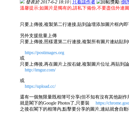
發表於 2017-6-2 18:10
|
只看該作者
|
倒
溫馨提示:如圖片是獨有的,請私下備份,不要盡信外連
只要上傳後,複製第二行連接,貼到論壇添加圖片框內即
另外支援批量上傳
只要上傳後,照樣選第二行連接,複製所有圖片連結貼到
https://postimages.org
或
只要上傳後,再在圖片上按右鍵,複製圖片位址,再貼到
http://imgur.com/
或
https://upload.cc/
還有一個無限量既相簿可分享(但不知有沒有其他副作
就是閣下的Google Photos了,只要裝
https://chrome.go
之後在閣下的相簿內,點擊要分享的圖片,連結就會自動