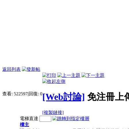
返回列表
查看:
522597
|
回復:
0
[Web討論]
免注冊上
[複製鏈接]
電梯直達
樓主