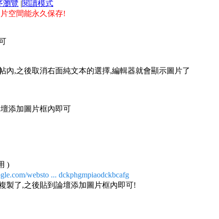
序瀏覽
|
閱讀模式
圖片空間能永久保存!
可
帖內,之後取消右面純文本的選擇,編輯器就會顯示圖片了
論壇添加圖片框內即可
用
)
ogle.com/websto ... dckphgmpiaodckbcafg
複製了,之後貼到論壇添加圖片框內即可!