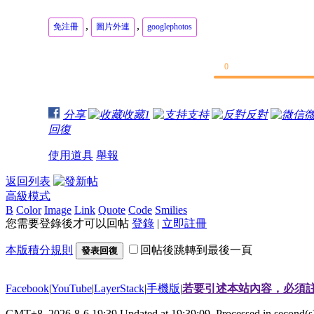
,
,
免注冊
圖片外連
googlephotos
0
分享
收藏
1
支持
反對
回復
使用道具
舉報
返回列表
高級模式
B
Color
Image
Link
Quote
Code
Smilies
您需要登錄後才可以回帖
登錄
|
立即註冊
本版積分規則
回帖後跳轉到最後一頁
發表回復
Facebook
|
YouTube
|
LayerStack
|
手機版
|
若要引述本站內容，必須註
GMT+8, 2026-8-6 19:39
Updated at 19:39:09, Processed in second(s