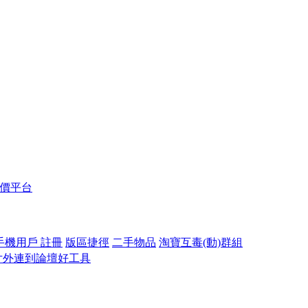
報價平台
手機用戶 註冊
版區捷徑
二手物品
淘寶互毒(動)群組
片外連到論壇好工具