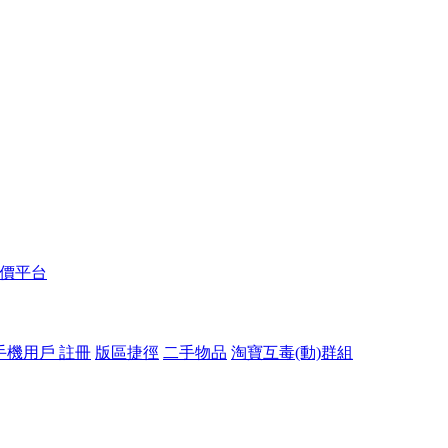
報價平台
手機用戶 註冊
版區捷徑
二手物品
淘寶互毒(動)群組