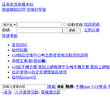
設為首頁
收藏本站
開啟輔助訪問
切換到窄版
找回密碼
自動登錄
密碼
立即註冊
登錄
快捷導航
首頁
BBS
如何貼圖
e18物品交換中心📢
主辦者發佈活動消息說明
淘寶互毒(動)群組🛍️
e18區手機月費,寬頻上網報價平台📲
手機月費,寬頻上網
自定捷徑👀
自定常瀏覽版區捷徑
如何貼emoji🤔
搜索
熱搜:
手機plan
V.I.P會員
搜索
»
首頁
›
八月展覽活動
›
電腦通訊節