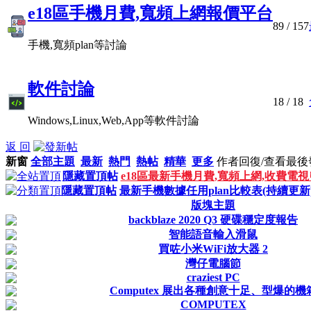
e18區手機月費,寬頻上網報價平台
89
/ 157
手機,寬頻plan等討論
軟件討論
18
/ 18
Windows,Linux,Web,App等軟件討論
返 回
新窗
全部主題
最新
熱門
熱帖
精華
更多
作者
回復/查看
最後
隱藏置頂帖
e18區最新手機月費,寬頻上網,收費電
隱藏置頂帖
最新手機數據任用plan比較表(持續更新)!
版塊主題
backblaze 2020 Q3 硬碟穩定度報告
智能語音輸入滑鼠
買咗小米WiFi放大器 2
灣仔電腦節
craziest PC
Computex 展出各種創意十足、型爆的機
COMPUTEX