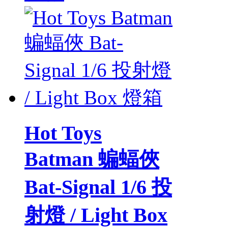
Hot Toys
Batman 蝙蝠俠
Bat-Signal 1/6 投
射燈 / Light Box