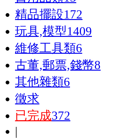
精品擺設
172
玩具,模型
1409
維修工具類
6
古董,郵票,錢幣
8
其他雜類
6
徵求
已完成
372
|