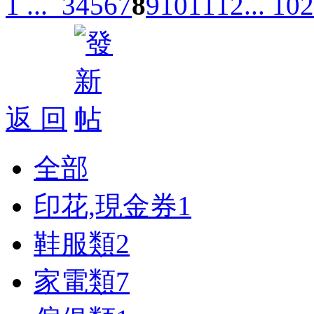
1 ...
3
4
5
6
7
8
9
10
11
12
... 102
返 回
全部
印花,現金券
1
鞋服類
2
家電類
7