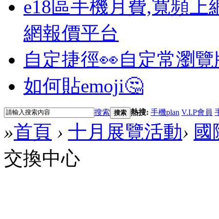
e18區手機月費,寬頻上
網報價平台
自定捷徑👀
自定常瀏覽
如何貼emoji🤔
搜索
熱搜:
手機plan
V.I.P會員
搜索
»
首頁
›
十月展覽活動
›
國
交換中心