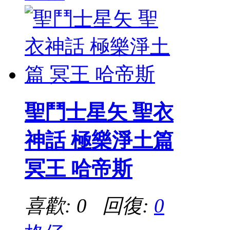
聖鬥士星矢 聖衣
神話 極樂淨土篇
冥王 哈帝斯
喜歡: 0 回復:
0