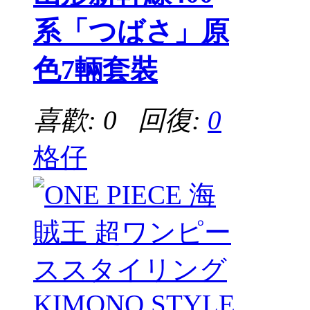
系「つばさ」原
色7輛套裝
喜歡: 0 回復:
0
格仔