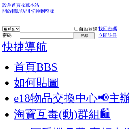
設為首頁
收藏本站
開啟輔助訪問
切換到窄版
找回密碼
自動登錄
密碼
立即註冊
登錄
快捷導航
首頁
BBS
如何貼圖
e18物品交換中心📢
主
淘寶互毒(動)群組🛍️