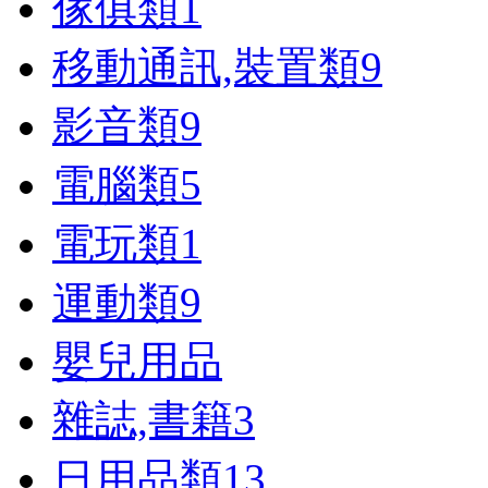
傢俱類
1
移動通訊,裝置類
9
影音類
9
電腦類
5
電玩類
1
運動類
9
嬰兒用品
雜誌,書籍
3
日用品類
13