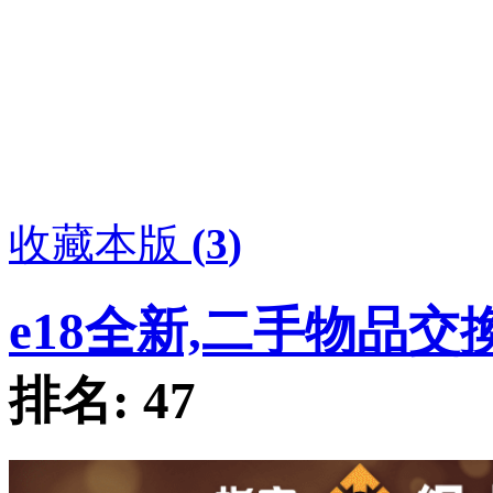
收藏本版
(
3
)
e18全新,二手物品交
排名:
47