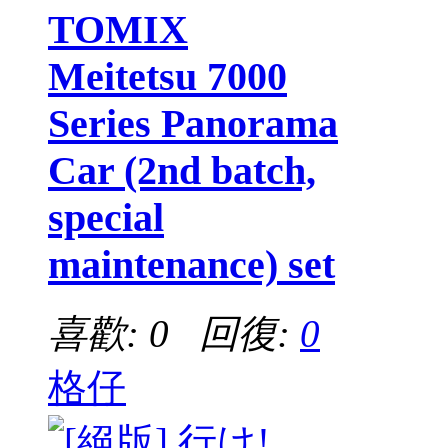
TOMIX
Meitetsu 7000
Series Panorama
Car (2nd batch,
special
maintenance) set
喜歡: 0 回復:
0
格仔