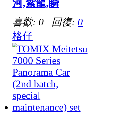
河,紫龍,瞬
喜歡: 0 回復:
0
格仔