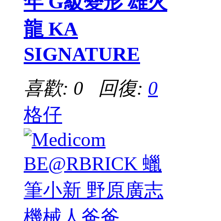
年 G級變形 雄火
龍 KA
SIGNATURE
喜歡: 0 回復:
0
格仔