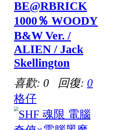
BE@RBRICK
1000％ WOODY
B&W Ver. /
ALIEN / Jack
Skellington
喜歡: 0 回復:
0
格仔