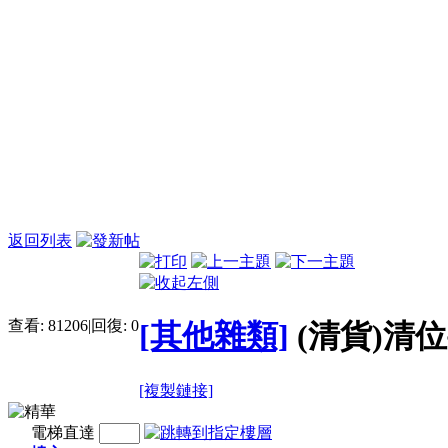
返回列表
查看:
81206
|
回復:
0
[其他雜類]
(清貨)清位
[複製鏈接]
電梯直達