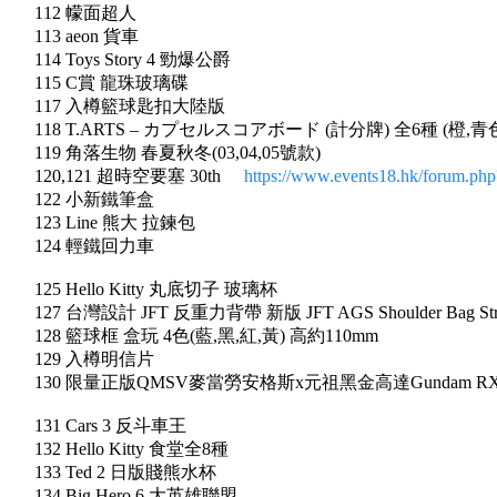
112 幪面超人
113 aeon 貨車
114 Toys Story 4 勁爆公爵
115 C賞 龍珠玻璃碟
117 入樽籃球匙扣大陸版
118 T.ARTS – カプセルスコアボード (計分牌) 全6種 (橙,青
119 角落生物 春夏秋冬(03,04,05號款)
120,121 超時空要塞 30th
https://www.events18.hk/forum.p
122 小新鐵筆盒
123 Line 熊大 拉鍊包
124 輕鐵回力車
125 Hello Kitty 丸底切子 玻璃杯
127 台灣設計 JFT 反重力背帶 新版 JFT AGS Shoulder Bag Str
128 籃球框 盒玩 4色(藍,黑,紅,黃) 高約110mm
129 入樽明信片
130 限量正版QMSV麥當勞安格斯x元祖黑金高達Gundam RX-
131 Cars 3 反斗車王
132 Hello Kitty 食堂全8種
133 Ted 2 日版賤熊水杯
134 Big Hero 6 大英雄聯盟