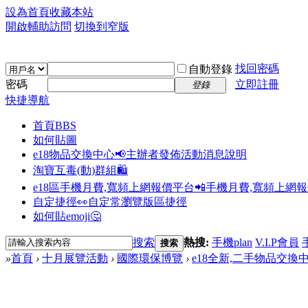
設為首頁
收藏本站
開啟輔助訪問
切換到窄版
找回密碼
自動登錄
密碼
立即註冊
登錄
快捷導航
首頁
BBS
如何貼圖
e18物品交換中心📢
主辦者發佈活動消息說明
淘寶互毒(動)群組🛍️
e18區手機月費,寬頻上網報價平台📲
手機月費,寬頻上網
自定捷徑👀
自定常瀏覽版區捷徑
如何貼emoji🤔
搜索
熱搜:
手機plan
V.I.P會員
搜索
»
首頁
›
十月展覽活動
›
國際環保博覽
›
e18全新,二手物品交換