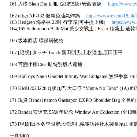
161 入樽 Slam Dunk 湘北紅衣5款+安西教練
https://www.e
162 origo AF-132 健康免油氣炸鍋
https://www.events18.hk
163 Hedgren 海格林 22吋 行李箱(可手提上機)
https://www
164,165 Sailormoon Bath Mat 美少女戰士 , Esaar 硅藻土 速
166 坂本商店 環保購物袋
167 [絕版] タッチ Touch 新田明男,上杉達也,原田正平
168 百變小櫻Clear咭特別版八達通
169 HotToys Nano Gaunlet Infinity War Endgame 無限手套 Hu
170 KMB2023228 Q版九巴 大口仔 "Minna No Tabo" (1A) 約
171 現貨 Bandai namco Gashapon EXPO Shoulder Bag 全長
172 Bandai 安達充 55週年紀念 Window Art Collection (全
173 [現貨]日本冬季限定北海道札幌諏訪神社木製長尾山雀御守
一件$400