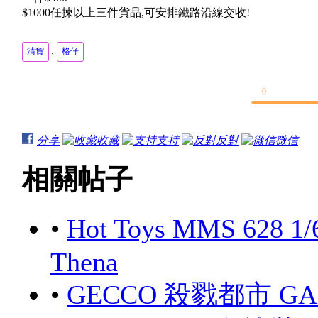
$1000任揀以上三件貨品,可安排鐵路沿線交收!
,
清貨
格仔
0
分享
收藏
支持
反對
微信
相關帖子
•
Hot Toys MMS 628 1/
Thena
•
GECCO 殺戮都市 GANTZ