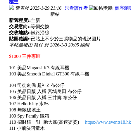
樓主
發表於 2025-1-29 21:16
|
只看該作者
|
倒序瀏
新帖
新舊程度::
全新
交易意向::
等價交換
交收地點::
鐵路沿線
貼圖確認::
已貼上不少於三張物品的現況圖片
本帖最後由 格仔 於 2026-1-3 20:05 編輯
$1000 三件專區
101 美品Magaosi K3 有線耳機
103 美品Smooth Digital GT300 有線耳機
104 司徒劍僑 超神Z 布公仔
105 美品日版 入樽 宮城良田 布公仔
106 美品日版 入樽 三井壽 布公仔
107 Hello Kitty 水杯
108 無敵破壞王
109 Spy Family 鐵箱
110 招財貓一對+膽大黨(高速婆婆)
https://www.events18.
111 小飛俠阿童木