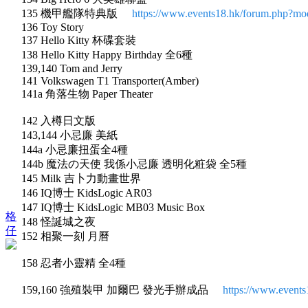
135 機甲艦隊特典版
https://www.events18.hk/forum.php?m
136 Toy Story
137 Hello Kitty 杯碟套裝
138 Hello Kitty Happy Birthday 全6種
139,140 Tom and Jerry
141 Volkswagen T1 Transporter(Amber)
141a 角落生物 Paper Theater
142 入樽日文版
143,144 小忌廉 美紙
144a 小忌廉扭蛋全4種
144b 魔法の天使 我係小忌廉 透明化粧袋 全5種
145 Milk 吉卜力動畫世界
146 IQ博士 KidsLogic AR03
147 IQ博士 KidsLogic MB03 Music Box
格
148 怪誕城之夜
仔
152 相聚一刻 月曆
158 忍者小靈精 全4種
159,160 強殖裝甲 加爾巴 發光手辦成品
https://www.event