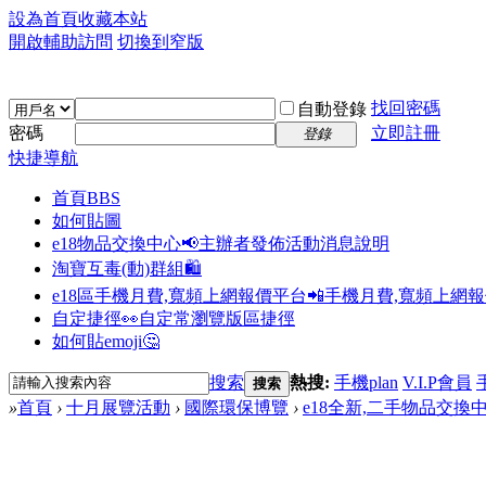
設為首頁
收藏本站
開啟輔助訪問
切換到窄版
找回密碼
自動登錄
密碼
立即註冊
登錄
快捷導航
首頁
BBS
如何貼圖
e18物品交換中心📢
主辦者發佈活動消息說明
淘寶互毒(動)群組🛍️
e18區手機月費,寬頻上網報價平台📲
手機月費,寬頻上網
自定捷徑👀
自定常瀏覽版區捷徑
如何貼emoji🤔
搜索
熱搜:
手機plan
V.I.P會員
搜索
»
首頁
›
十月展覽活動
›
國際環保博覽
›
e18全新,二手物品交換