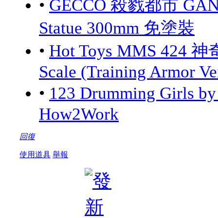
•
GECCO 殺戮都市 GANTZ:
Statue 300mm 免塗裝
•
Hot Toys MMS 424 神
Scale (Training Armor Ve
•
123 Drumming Girls 
How2Work
回復
使用道具
舉報