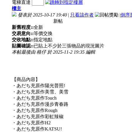
電梯直達
樓主
發表於 2025-10-17 19:40
|
只看該作者
|
倒序
新帖
新舊程度::
全新
交易意向::
等價交換
交收地點::
指定地點
貼圖確認::
已貼上不少於三張物品的現況圖片
本帖最後由 格仔 於 2025-11-2 19:35 編輯
【商品內容】
・あだち充原作陽光普照!
・あだち充原作美雪、美雪
・あだち充原作Touch
・あだち充原作漫步青春路
・あだち充原作Rough
・あだち充原作彩虹辣椒
・あだち充原作H2
・あだち充原作KATSU!