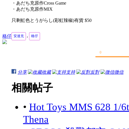
・あだち充原作Cross Game
・あだち充原作MIX
只剩虹色とうがらし(彩虹辣椒)有貨 $50
,
格仔
安達充
格仔
0
分享
收藏
支持
反對
微信
相關帖子
•
Hot Toys MMS 628 1/6
Thena