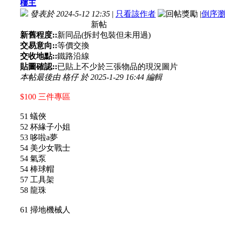
樓主
發表於 2024-5-12 12:35
|
只看該作者
|
倒序
新帖
新舊程度::
新同品(拆封包裝但未用過)
交易意向::
等價交換
交收地點::
鐵路沿線
貼圖確認::
已貼上不少於三張物品的現況圖片
本帖最後由 格仔 於 2025-1-29 16:44 編輯
$100 三件專區
51 蟻俠
52 杯緣子小姐
53 哆啦a夢
54 美少女戰士
54 氣泵
54 棒球帽
57 工具架
58 龍珠
61 掃地機械人