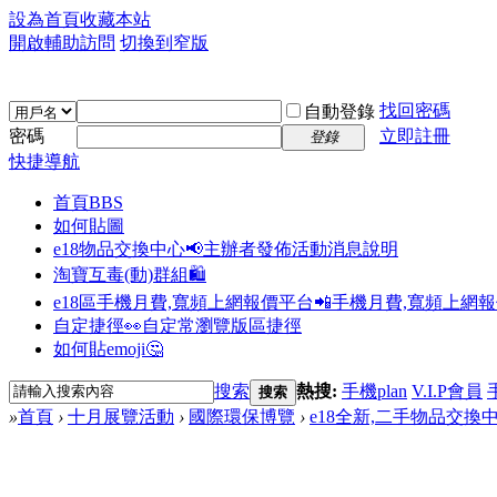
設為首頁
收藏本站
開啟輔助訪問
切換到窄版
找回密碼
自動登錄
密碼
立即註冊
登錄
快捷導航
首頁
BBS
如何貼圖
e18物品交換中心📢
主辦者發佈活動消息說明
淘寶互毒(動)群組🛍️
e18區手機月費,寬頻上網報價平台📲
手機月費,寬頻上網
自定捷徑👀
自定常瀏覽版區捷徑
如何貼emoji🤔
搜索
熱搜:
手機plan
V.I.P會員
搜索
»
首頁
›
十月展覽活動
›
國際環保博覽
›
e18全新,二手物品交換