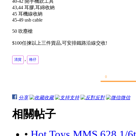
40-42 開手機款工具
43,44 耳膠,耳綿收納
45 耳機線收納
45-49 usb cable
50 吹塵槍
$100任揀以上三件貨品,可安排鐵路沿線交收!
,
清貨
格仔
0
分享
收藏
支持
反對
微信
相關帖子
•
Hot Toys MMS 628 1/6