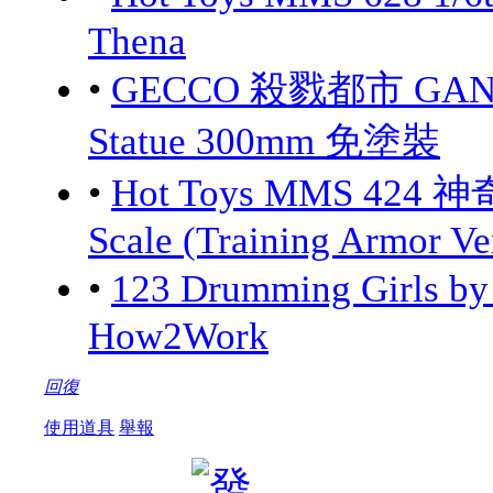
Thena
•
GECCO 殺戮都市 GANTZ:
Statue 300mm 免塗裝
•
Hot Toys MMS 424 神
Scale (Training Armor Ve
•
123 Drumming Girls 
How2Work
回復
使用道具
舉報