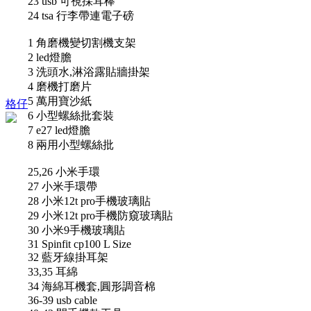
23 usb 可視採耳棒
24 tsa 行李帶連電子磅
1 角磨機變切割機支架
2 led燈膽
3 洗頭水,淋浴露貼牆掛架
4 磨機打磨片
5 萬用寶沙紙
格仔
6 小型螺絲批套裝
7 e27 led燈膽
8 兩用小型螺絲批
25,26 小米手環
27 小米手環帶
28 小米12t pro手機玻璃貼
29 小米12t pro手機防窺玻璃貼
30 小米9手機玻璃貼
31 Spinfit cp100 L Size
32 藍牙線掛耳架
33,35 耳綿
34 海綿耳機套,圓形調音棉
36-39 usb cable