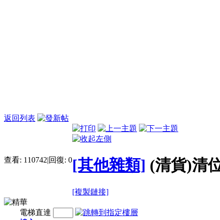
返回列表
查看:
110742
|
回復:
0
[其他雜類]
(清貨)清
[複製鏈接]
電梯直達