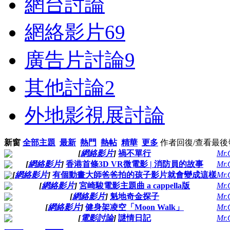
網台討論
網絡影片
69
廣告片討論
9
其他討論
2
外地影視展討論
新窗
全部主題
最新
熱門
熱帖
精華
更多
作者
回復/查看
最後
[
網絡影片
]
禍不單行
Mr.
[
網絡影片
]
香港首條3D VR微電影 | 消防員的故事
Mr.
[
網絡影片
]
有個動畫大師爸爸拍的孩子影片就會變成這樣
Mr.
[
網絡影片
]
宮崎駿電影主題曲 a cappella版
Mr.
[
網絡影片
]
魁地奇金探子
Mr.
[
網絡影片
]
健身架凌空「Moon Walk」
Mr.
[
電影討論
]
謎情日記
Mr.