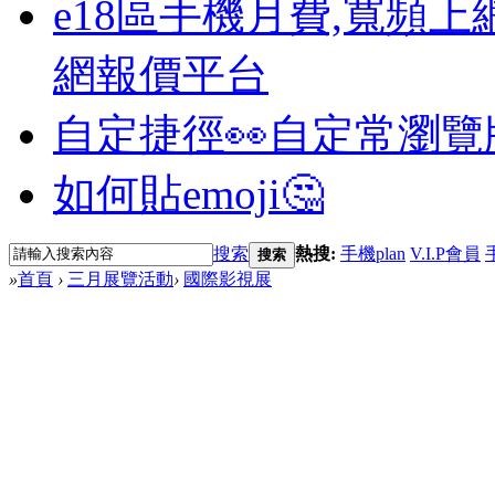
e18區手機月費,寬頻上
網報價平台
自定捷徑👀
自定常瀏覽
如何貼emoji🤔
搜索
熱搜:
手機plan
V.I.P會員
搜索
»
首頁
›
三月展覽活動
›
國際影視展