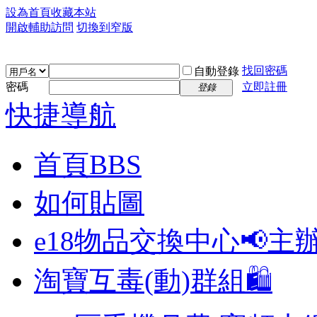
設為首頁
收藏本站
開啟輔助訪問
切換到窄版
找回密碼
自動登錄
密碼
立即註冊
登錄
快捷導航
首頁
BBS
如何貼圖
e18物品交換中心📢
主
淘寶互毒(動)群組🛍️