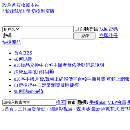
設為首頁
收藏本站
開啟輔助訪問
切換到窄版
找回密碼
自動登錄
密碼
立即註冊
登錄
快捷導航
首頁
BBS
如何貼圖
e18物品交換中心📢
主辦者發佈活動消息說明
淘寶互毒(動)群組🛍️
e18區手機月費,寬頻上網報價平台📲
手機月費,寬頻上網
自定捷徑👀
自定常瀏覽版區捷徑
如何貼emoji🤔
搜索
熱搜:
手機plan
V.I.P會員
搜索
»
首頁
›
三月展覽活動
›
國際影視展
›
森川葵 最新挑戰花式肥皂