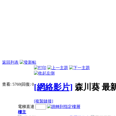
返回列表
查看:
5769
|
回復:
0
[網絡影片]
森川葵 最
[複製鏈接]
電梯直達
樓主