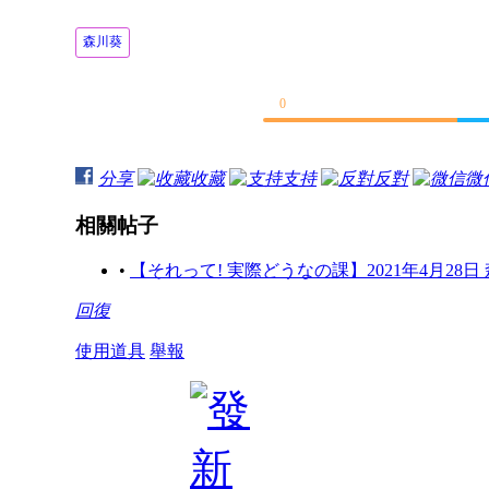
森川葵
0
分享
收藏
支持
反對
微
相關帖子
•
【それって! 実際どうなの課】2021年4月28日
回復
使用道具
舉報