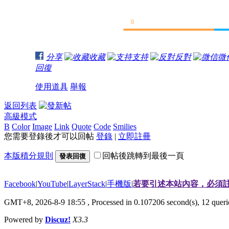
0
分享
收藏
支持
反對
微
回復
使用道具
舉報
返回列表
高級模式
B
Color
Image
Link
Quote
Code
Smilies
您需要登錄後才可以回帖
登錄
|
立即註冊
本版積分規則
回帖後跳轉到最後一頁
發表回復
Facebook
|
YouTube
|
LayerStack
|
手機版
|
若要引述本站內容，必須註
GMT+8, 2026-8-9 18:55
, Processed in 0.107206 second(s), 12 que
Powered by
Discuz!
X3.3