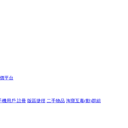
報價平台
手機用戶 註冊
版區捷徑
二手物品
淘寶互毒(動)群組