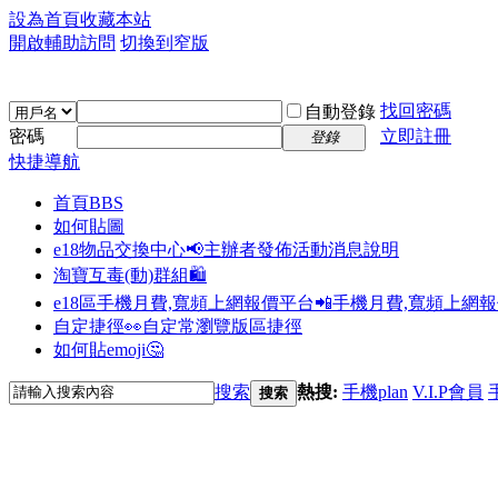
設為首頁
收藏本站
開啟輔助訪問
切換到窄版
找回密碼
自動登錄
密碼
立即註冊
登錄
快捷導航
首頁
BBS
如何貼圖
e18物品交換中心📢
主辦者發佈活動消息說明
淘寶互毒(動)群組🛍️
e18區手機月費,寬頻上網報價平台📲
手機月費,寬頻上網
自定捷徑👀
自定常瀏覽版區捷徑
如何貼emoji🤔
搜索
熱搜:
手機plan
V.I.P會員
搜索