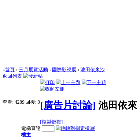
»
首頁
›
三月展覽活動
›
國際影視展
›
池田依來沙
返回列表
查看:
4289
|
回復:
0
[廣告片討論]
池田依
[複製鏈接]
電梯直達
樓主