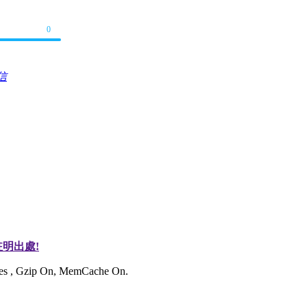
0
信
明出處!
ries , Gzip On, MemCache On.