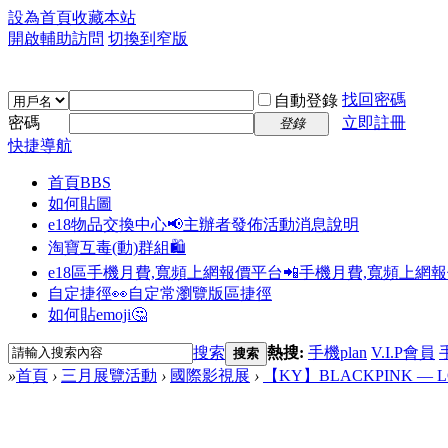
設為首頁
收藏本站
開啟輔助訪問
切換到窄版
找回密碼
自動登錄
密碼
立即註冊
登錄
快捷導航
首頁
BBS
如何貼圖
e18物品交換中心📢
主辦者發佈活動消息說明
淘寶互毒(動)群組🛍️
e18區手機月費,寬頻上網報價平台📲
手機月費,寬頻上網
自定捷徑👀
自定常瀏覽版區捷徑
如何貼emoji🤔
搜索
熱搜:
手機plan
V.I.P會員
搜索
»
首頁
›
三月展覽活動
›
國際影視展
›
【KY】BLACKPINK — LOV