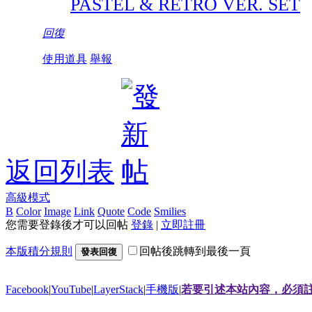
PASTEL & RETRO VER. SET
回復
使用道具
舉報
返回列表
高級模式
B
Color
Image
Link
Quote
Code
Smilies
您需要登錄後才可以回帖
登錄
|
立即註冊
本版積分規則
回帖後跳轉到最後一頁
發表回復
Facebook
|
YouTube
|
LayerStack
|
手機版
|
若要引述本站內容，必須註