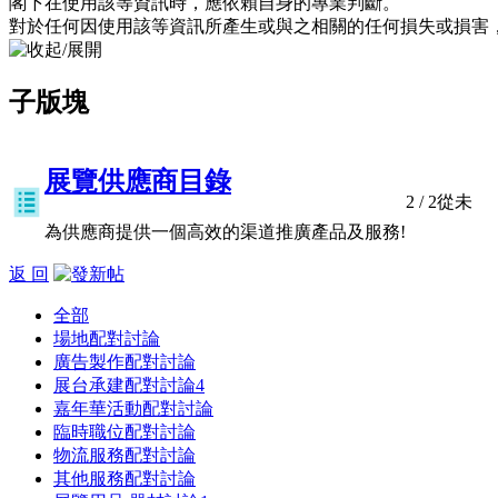
閣下在使用該等資訊時，應依賴自身的專業判斷。
對於任何因使用該等資訊所產生或與之相關的任何損失或損害
子版塊
展覽供應商目錄
2
/ 2
從未
為供應商提供一個高效的渠道推廣產品及服務!
返 回
全部
場地配對討論
廣告製作配對討論
展台承建配對討論
4
嘉年華活動配對討論
臨時職位配對討論
物流服務配對討論
其他服務配對討論