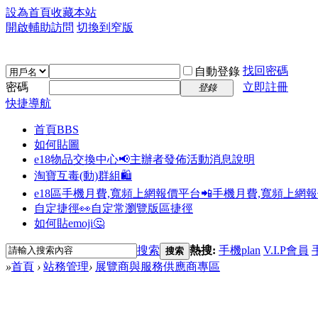
設為首頁
收藏本站
開啟輔助訪問
切換到窄版
找回密碼
自動登錄
密碼
立即註冊
登錄
快捷導航
首頁
BBS
如何貼圖
e18物品交換中心📢
主辦者發佈活動消息說明
淘寶互毒(動)群組🛍️
e18區手機月費,寬頻上網報價平台📲
手機月費,寬頻上網
自定捷徑👀
自定常瀏覽版區捷徑
如何貼emoji🤔
搜索
熱搜:
手機plan
V.I.P會員
搜索
»
首頁
›
站務管理
›
展覽商與服務供應商專區