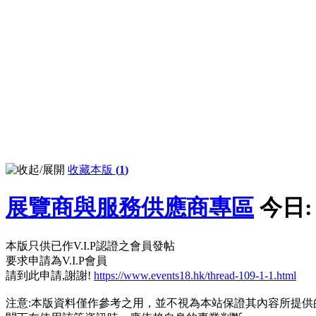
收藏本版
(
1
)
展覽商與服務供應商專區
今日
本版只供已作V.I.P認證之會員發帖
要求申請為V.I.P會員
請到此申請,謝謝!
https://www.events18.hk/thread-109-1-1.html
注意:本版資料僅作參考之用，並不視為本站保證其內容所提供