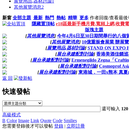
展覽用品,器材討論
1
其他展覽消息
2
新窗
全部主題
最新
熱門
熱帖
精華
更多
作者
回復/查看
最後
隱藏置頂帖
e18區最新手機月費,寬頻上網,收費
版塊主題
[
其他展覽消息
]
今年4月6日至30日期間舉行的八
[
其他展覽消息
]
10億重振會展業 辦展
[
展覽用品,器材討論
]
STAND ON EXPO 
[
展台承建配對討論
]
香港美酒佳餚巡
[
展台承建配對討論
]
Ermenegildo Zegna「Crafti
[
展台承建配對討論
]
Cosmoprof Asi
[
展台承建配對討論
]
東港城．一田x熊本 真
返 回
快速發帖
還可輸入
120
高級模式
B
Color
Image
Link
Quote
Code
Smilies
您需要登錄後才可以發帖
登錄
|
立即註冊