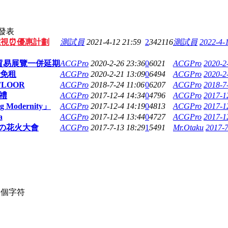
發表
電視⏰優惠計劃
測試員
2021-4-12 21:59
2
342116
測試員
2022-4-
個貿易展覽一併延期
ACGPro
2020-2-26 23:36
0
6021
ACGPro
2020-2
覽免租
ACGPro
2020-2-21 13:09
0
6494
ACGPro
2020-2
FLOOR
ACGPro
2018-7-24 11:06
0
6207
ACGPro
2018-7
禮
ACGPro
2017-12-4 14:34
0
4796
ACGPro
2017-1
ng Modernity」
ACGPro
2017-12-4 14:19
0
4813
ACGPro
2017-1
a
ACGPro
2017-12-4 13:44
0
4727
ACGPro
2017-1
夏の花火大會
ACGPro
2017-7-13 18:29
1
5491
Mr.Otaku
2017-7
個字符