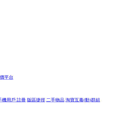
報價平台
手機用戶 註冊
版區捷徑
二手物品
淘寶互毒(動)群組