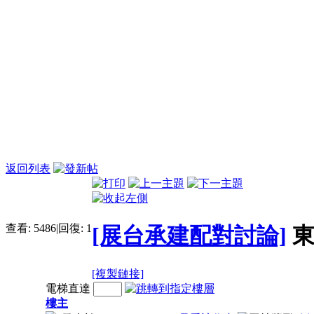
返回列表
查看:
5486
|
回復:
1
[展台承建配對討論]
東
[複製鏈接]
電梯直達
樓主