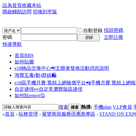
設為首頁
收藏本站
開啟輔助訪問
切換到窄版
找回密碼
自動登錄
密碼
立即註冊
登錄
快捷導航
首頁
BBS
如何貼圖
e18物品交換中心📢
主辦者發佈活動消息說明
淘寶互毒(動)群組🛍️
e18區手機月費,寬頻上網報價平台📲
手機月費,寬頻上網
自定捷徑👀
自定常瀏覽版區捷徑
如何貼emoji🤔
搜索
熱搜:
手機plan
V.I.P會員
搜索
»
首頁
›
站務管理
›
展覽商與服務供應商專區
›
STAND ON EXP