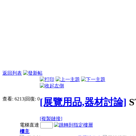
返回列表
查看:
6213
|
回復:
0
[展覽用品,器材討論]
S
[複製鏈接]
電梯直達
樓主