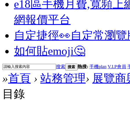
e18區手機月費,寬頻上
網報價平台
自定捷徑👀
自定常瀏覽
如何貼emoji🤔
搜索
熱搜:
手機plan
V.I.P會員
搜索
»
首頁
›
站務管理
›
展覽商
目錄