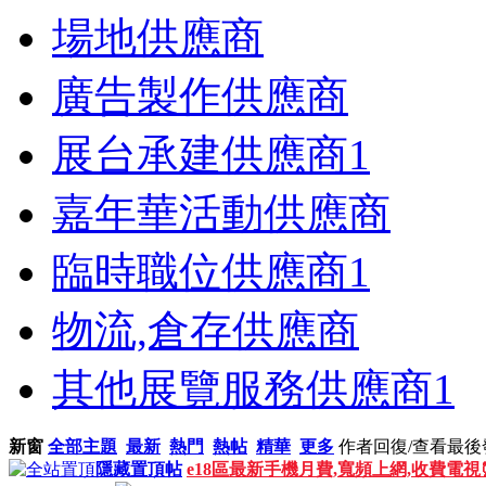
場地供應商
廣告製作供應商
展台承建供應商
1
嘉年華活動供應商
臨時職位供應商
1
物流,倉存供應商
其他展覽服務供應商
1
新窗
全部主題
最新
熱門
熱帖
精華
更多
作者
回復/查看
最後
隱藏置頂帖
e18區最新手機月費,寬頻上網,收費電