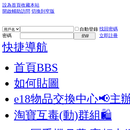
設為首頁
收藏本站
開啟輔助訪問
切換到窄版
找回密碼
自動登錄
密碼
立即註冊
登錄
快捷導航
首頁
BBS
如何貼圖
e18物品交換中心📢
主
淘寶互毒(動)群組🛍️