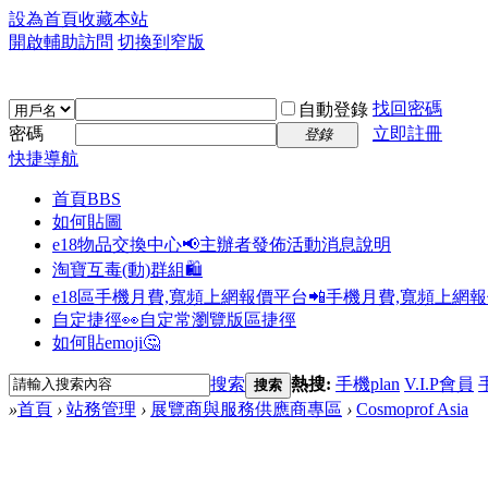
設為首頁
收藏本站
開啟輔助訪問
切換到窄版
找回密碼
自動登錄
密碼
立即註冊
登錄
快捷導航
首頁
BBS
如何貼圖
e18物品交換中心📢
主辦者發佈活動消息說明
淘寶互毒(動)群組🛍️
e18區手機月費,寬頻上網報價平台📲
手機月費,寬頻上網
自定捷徑👀
自定常瀏覽版區捷徑
如何貼emoji🤔
搜索
熱搜:
手機plan
V.I.P會員
搜索
»
首頁
›
站務管理
›
展覽商與服務供應商專區
›
Cosmoprof Asia