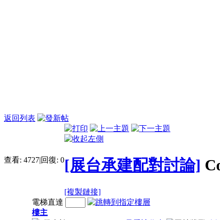
返回列表
查看:
4727
|
回復:
0
[展台承建配對討論]
C
[複製鏈接]
電梯直達
樓主