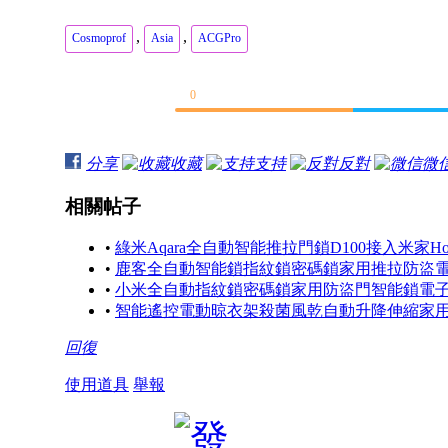
,
,
Cosmoprof
Asia
ACGPro
0
分享
收藏
支持
反對
微
相關帖子
•
綠米Aqara全自動智能推拉門鎖D100接入米家Hom
•
鹿客全自動智能鎖指紋鎖密碼鎖家用推拉防盜電子
•
小米全自動指紋鎖密碼鎖家用防盜門智能鎖電子鎖
•
智能遙控電動晾衣架殺菌風乾自動升降伸縮家
回復
使用道具
舉報