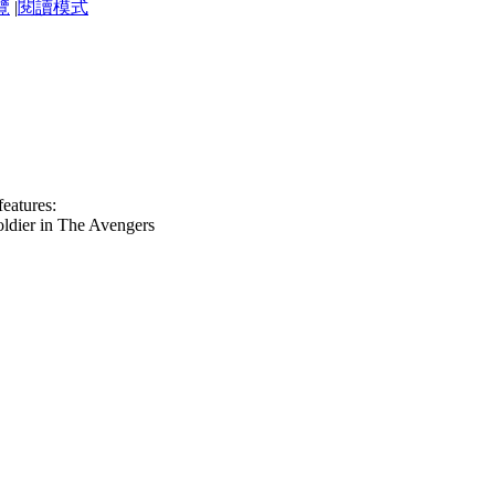
覽
|
閱讀模式
features:
soldier in The Avengers