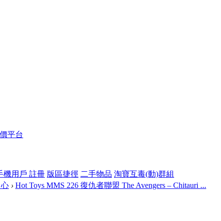
報價平台
手機用戶 註冊
版區捷徑
二手物品
淘寶互毒(動)群組
中心
›
Hot Toys MMS 226 復仇者聯盟 The Avengers – Chitauri ...