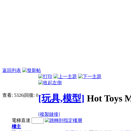
返回列表
查看:
5326
|
回復:
0
[玩具,模型]
Hot Toys 
[複製鏈接]
電梯直達
樓主