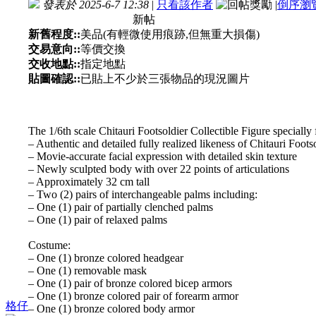
發表於 2025-6-7 12:38
|
只看該作者
|
倒序瀏
新帖
新舊程度::
美品(有輕微使用痕跡,但無重大損傷)
交易意向::
等價交換
交收地點::
指定地點
貼圖確認::
已貼上不少於三張物品的現況圖片
The 1/6th scale Chitauri Footsoldier Collectible Figure specially 
– Authentic and detailed fully realized likeness of Chitauri Foot
– Movie-accurate facial expression with detailed skin texture
– Newly sculpted body with over 22 points of articulations
– Approximately 32 cm tall
– Two (2) pairs of interchangeable palms including:
– One (1) pair of partially clenched palms
– One (1) pair of relaxed palms
Costume:
– One (1) bronze colored headgear
– One (1) removable mask
– One (1) pair of bronze colored bicep armors
– One (1) bronze colored pair of forearm armor
格仔
– One (1) bronze colored body armor