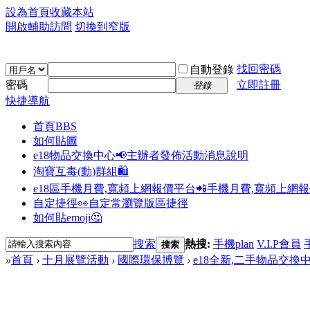
設為首頁
收藏本站
開啟輔助訪問
切換到窄版
找回密碼
自動登錄
密碼
立即註冊
登錄
快捷導航
首頁
BBS
如何貼圖
e18物品交換中心📢
主辦者發佈活動消息說明
淘寶互毒(動)群組🛍️
e18區手機月費,寬頻上網報價平台📲
手機月費,寬頻上網
自定捷徑👀
自定常瀏覽版區捷徑
如何貼emoji🤔
搜索
熱搜:
手機plan
V.I.P會員
搜索
»
首頁
›
十月展覽活動
›
國際環保博覽
›
e18全新,二手物品交換