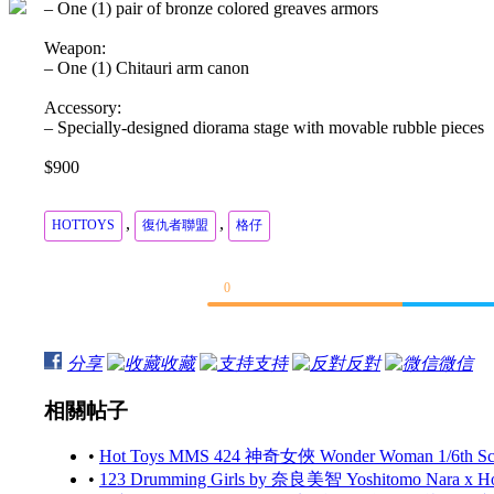
– One (1) pair of bronze colored greaves armors
Weapon:
– One (1) Chitauri arm canon
Accessory:
– Specially-designed diorama stage with movable rubble pieces
$900
,
,
HOTTOYS
復仇者聯盟
格仔
0
分享
收藏
支持
反對
微信
相關帖子
•
Hot Toys MMS 424 神奇女俠 Wonder Woman 1/6th Scale
•
123 Drumming Girls by 奈良美智 Yoshitomo Nara x 