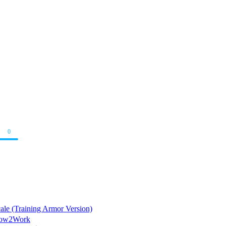
0
 (Training Armor Version)
How2Work