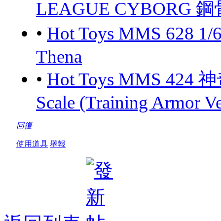
LEAGUE CYBORG 鋼骨
•
Hot Toys MMS 628 1/
Thena
•
Hot Toys MMS 424 
Scale (Training Armor Ve
回復
使用道具
舉報