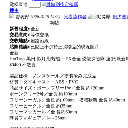
電梯直達
樓主
發表於 2026-3-26 14:24
|
只看該作者
|
倒序瀏
新帖
新舊程度::
全新
交易意向::
等價交換
交收地點::
鐵路沿線
貼圖確認::
已貼上不少於三張物品的現況圖片
全新
HotToys 黑日,影月,戰蝗號 + EX合金 恐龍探險隊 連(円穀倉
$9400 不散賣
製品仕様：ノンスケール／塗装済み完成品
材質：ダイキャスト・ABS・PVC
商品サイズ：ボーンフリー1号／全長 約120mm
ボーンフリー2号／全長 約100mm
フリーシーガル／全長 約100mm 搭載状態 全長 約40mm
フリービークル／全長 約35mm
フリーマッカール／全 長約60mm
隊員フィギュア／14～26mm