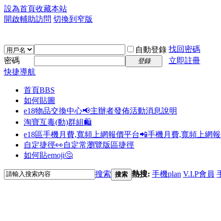
設為首頁
收藏本站
開啟輔助訪問
切換到窄版
找回密碼
自動登錄
密碼
立即註冊
登錄
快捷導航
首頁
BBS
如何貼圖
e18物品交換中心📢
主辦者發佈活動消息說明
淘寶互毒(動)群組🛍️
e18區手機月費,寬頻上網報價平台📲
手機月費,寬頻上網
自定捷徑👀
自定常瀏覽版區捷徑
如何貼emoji🤔
搜索
熱搜:
手機plan
V.I.P會員
搜索