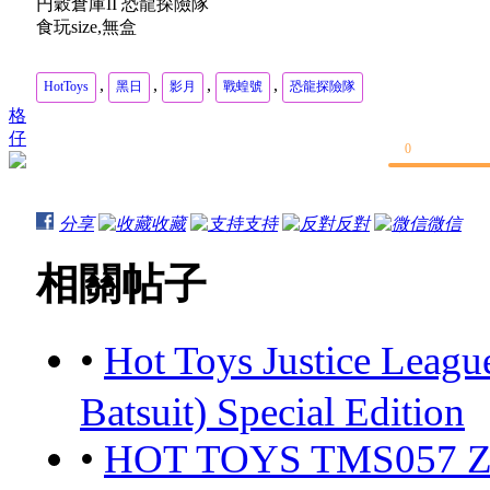
円穀倉庫II 恐龍探險隊
食玩size,無盒
,
,
,
,
HotToys
黑日
影月
戰蝗號
恐龍探險隊
格
仔
0
分享
收藏
支持
反對
微信
相關帖子
•
Hot Toys Justice Leag
Batsuit) Special Edition
•
HOT TOYS TMS057 