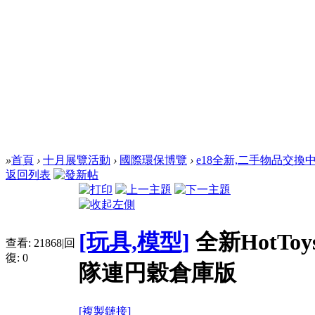
»
首頁
›
十月展覽活動
›
國際環保博覽
›
e18全新,二手物品交換
返回列表
[玩具,模型]
全新HotTo
查看:
21868
|
回
復:
0
隊連円穀倉庫版
[複製鏈接]