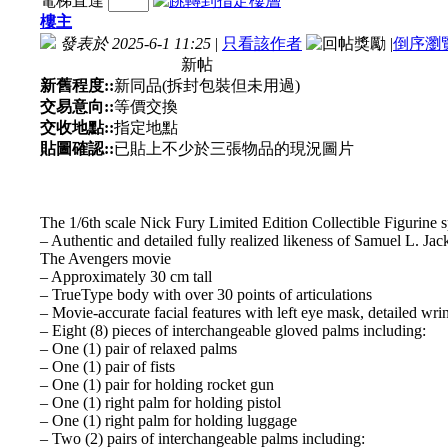
電梯直達
樓主
發表於 2025-6-1 11:25
|
只看該作者
|
倒序瀏
新帖
新舊程度::
新同品(拆封包裝但未用過)
交易意向::
等價交換
交收地點::
指定地點
貼圖確認::
已貼上不少於三張物品的現況圖片
The 1/6th scale Nick Fury Limited Edition Collectible Figurine sp
– Authentic and detailed fully realized likeness of Samuel L. Ja
The Avengers movie
– Approximately 30 cm tall
– TrueType body with over 30 points of articulations
– Movie-accurate facial features with left eye mask, detailed wri
– Eight (8) pieces of interchangeable gloved palms including:
– One (1) pair of relaxed palms
– One (1) pair of fists
– One (1) pair for holding rocket gun
– One (1) right palm for holding pistol
– One (1) right palm for holding luggage
– Two (2) pairs of interchangeable palms including: