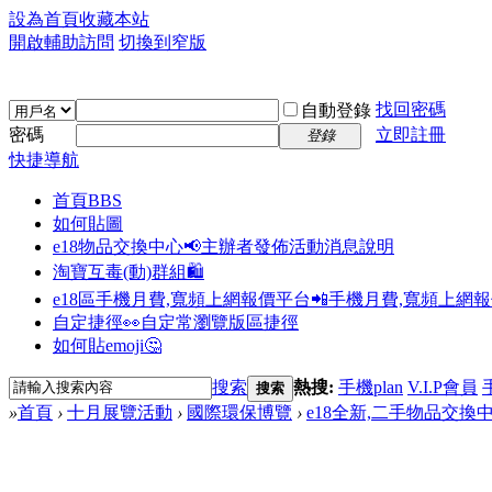
設為首頁
收藏本站
開啟輔助訪問
切換到窄版
找回密碼
自動登錄
密碼
立即註冊
登錄
快捷導航
首頁
BBS
如何貼圖
e18物品交換中心📢
主辦者發佈活動消息說明
淘寶互毒(動)群組🛍️
e18區手機月費,寬頻上網報價平台📲
手機月費,寬頻上網
自定捷徑👀
自定常瀏覽版區捷徑
如何貼emoji🤔
搜索
熱搜:
手機plan
V.I.P會員
搜索
»
首頁
›
十月展覽活動
›
國際環保博覽
›
e18全新,二手物品交換