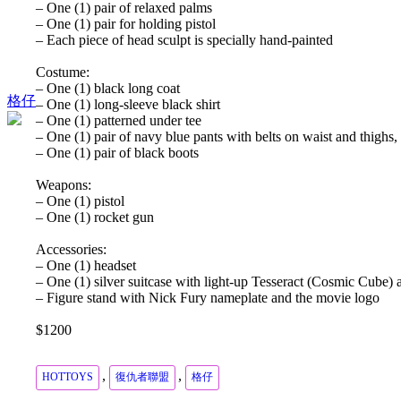
– One (1) pair of relaxed palms
– One (1) pair for holding pistol
– Each piece of head sculpt is specially hand-painted
Costume:
– One (1) black long coat
格仔
– One (1) long-sleeve black shirt
– One (1) patterned under tee
– One (1) pair of navy blue pants with belts on waist and thighs, a
– One (1) pair of black boots
Weapons:
– One (1) pistol
– One (1) rocket gun
Accessories:
– One (1) headset
– One (1) silver suitcase with light-up Tesseract (Cosmic Cube) a
– Figure stand with Nick Fury nameplate and the movie logo
$1200
,
,
HOTTOYS
復仇者聯盟
格仔