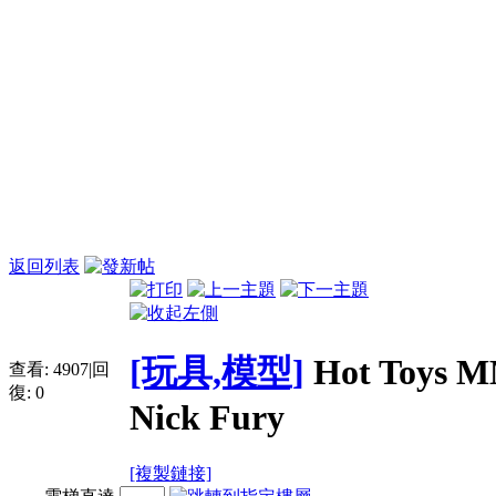
返回列表
[玩具,模型]
Hot Toys 
查看:
4907
|
回
復:
0
Nick Fury
[複製鏈接]