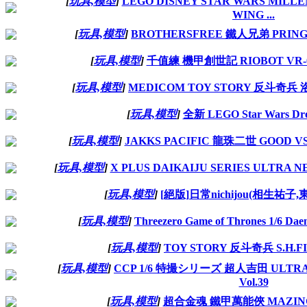
[
玩具,模型
]
LEGO DISNEY STAR WARS MILLE
WING ...
[
玩具,模型
]
BROTHERSFREE 鐵人兄弟 PRINGL
[
玩具,模型
]
千值練 機甲創世記 RIOBOT VR-0
[
玩具,模型
]
MEDICOM TOY STORY 反斗奇兵 
[
玩具,模型
]
全新 LEGO Star Wars Dr
[
玩具,模型
]
JAKKS PACIFIC 龍珠二世 GOOD VS 
[
玩具,模型
]
X PLUS DAIKAIJU SERIES ULTRA 
[
玩具,模型
]
[絕版]日常nichijou(相生祐
[
玩具,模型
]
Threezero Game of Thrones 1/6 Dae
[
玩具,模型
]
TOY STORY 反斗奇兵 S.H.
[
玩具,模型
]
CCP 1/6 特撮シリーズ 超人吉田 ULTRA
Vol.39
[
玩具,模型
]
超合金魂 鐵甲萬能俠 MAZIN