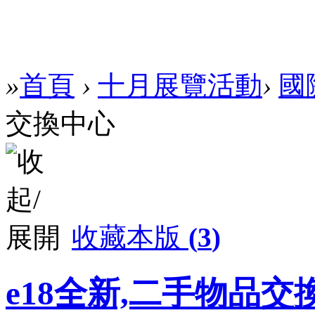
»
首頁
›
十月展覽活動
›
國
交換中心
收藏本版
(
3
)
e18全新,二手物品交