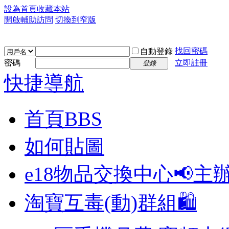
設為首頁
收藏本站
開啟輔助訪問
切換到窄版
找回密碼
自動登錄
密碼
立即註冊
登錄
快捷導航
首頁
BBS
如何貼圖
e18物品交換中心📢
主
淘寶互毒(動)群組🛍️