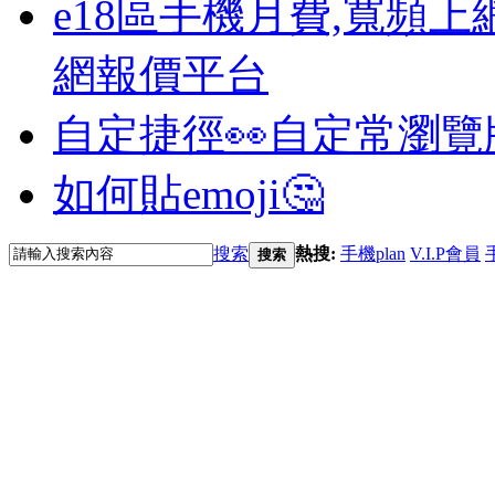
e18區手機月費,寬頻上
網報價平台
自定捷徑👀
自定常瀏覽
如何貼emoji🤔
搜索
熱搜:
手機plan
V.I.P會員
搜索