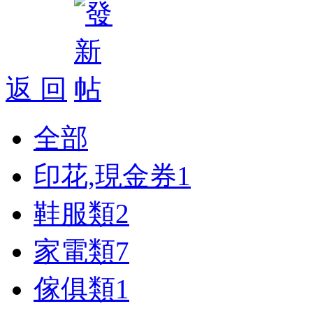
返 回
全部
印花,現金券
1
鞋服類
2
家電類
7
傢俱類
1