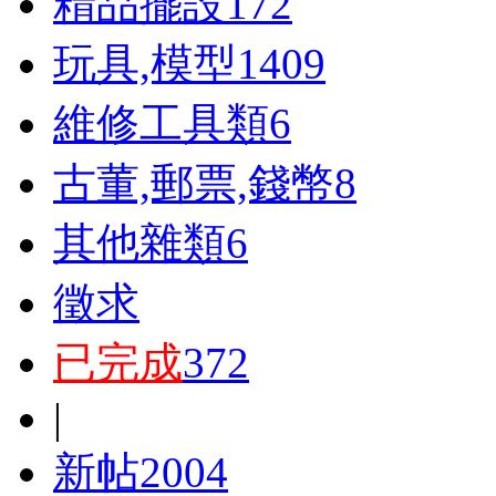
精品擺設
172
玩具,模型
1409
維修工具類
6
古董,郵票,錢幣
8
其他雜類
6
徵求
已完成
372
|
新帖
2004