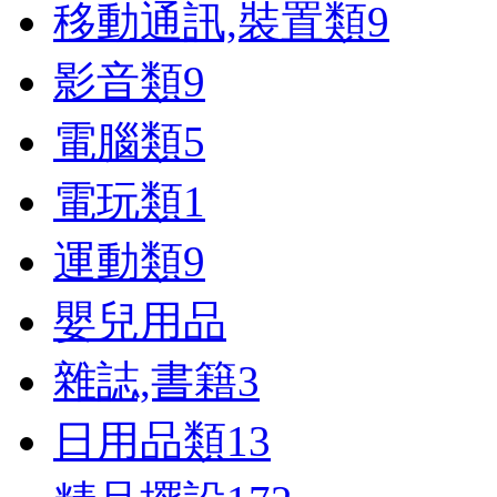
移動通訊,裝置類
9
影音類
9
電腦類
5
電玩類
1
運動類
9
嬰兒用品
雜誌,書籍
3
日用品類
13