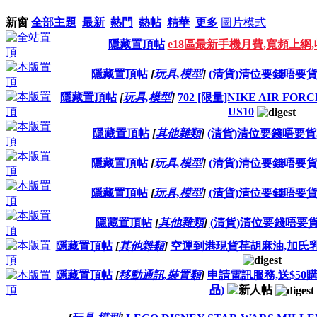
新窗
全部主題
最新
熱門
熱帖
精華
更多
圖片模式
隱藏置頂帖
e18區最新手機月費,寬頻上網
隱藏置頂帖
[
玩具,模型
]
(清貨)清位要錢唔要貨,任
隱藏置頂帖
[
玩具,模型
]
702 [限量]NIKE AIR FORCE
US10
隱藏置頂帖
[
其他雜類
]
(清貨)清位要錢唔要貨,任
隱藏置頂帖
[
玩具,模型
]
(清貨)清位要錢唔要貨,任
隱藏置頂帖
[
玩具,模型
]
(清貨)清位要錢唔要貨,任
隱藏置頂帖
[
其他雜類
]
(清貨)清位要錢唔要貨,
隱藏置頂帖
[
其他雜類
]
空運到港現貨荏胡麻油,加氏乳
隱藏置頂帖
[
移動通訊,裝置類
]
申請電訊服務,送$5
品)