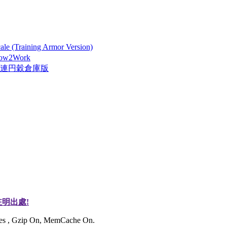
 (Training Armor Version)
How2Work
險隊連円穀倉庫版
明出處!
ries , Gzip On, MemCache On.