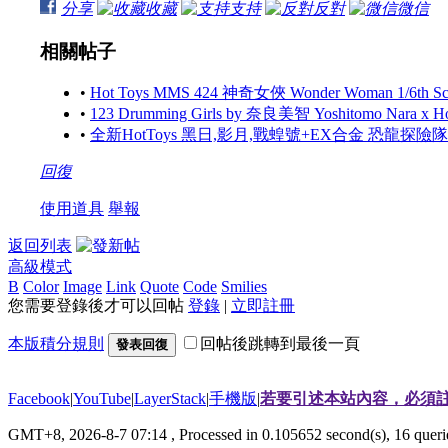
分享
收藏
支持
反對
微信
相關帖子
•
Hot Toys MMS 424 神奇女俠 Wonder Woman 1/6th Scale
•
123 Drumming Girls by 奈良美智 Yoshitomo Nara x 
•
全新HotToys 黑日,影月,戰蝗號+EX合金 恐龍探
回復
使用道具
舉報
返回列表
高級模式
B
Color
Image
Link
Quote
Code
Smilies
您需要登錄後才可以回帖
登錄
|
立即註冊
本版積分規則
回帖後跳轉到最後一頁
發表回復
Facebook
|
YouTube
|
LayerStack
|
手機版
|
若要引述本站內容，必須註
GMT+8, 2026-8-7 07:14
, Processed in 0.105652 second(s), 16 que