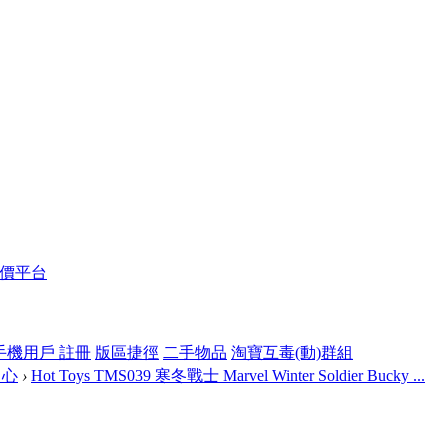
報價平台
手機用戶 註冊
版區捷徑
二手物品
淘寶互毒(動)群組
中心
›
Hot Toys TMS039 寒冬戰士 Marvel Winter Soldier Bucky ...