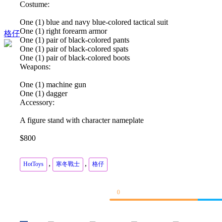
Costume:
One (1) blue and navy blue-colored tactical suit
One (1) right forearm armor
格仔
One (1) pair of black-colored pants
One (1) pair of black-colored spats
One (1) pair of black-colored boots
Weapons:
One (1) machine gun
One (1) dagger
Accessory:
A figure stand with character nameplate
$800
,
,
HotToys
寒冬戰士
格仔
0