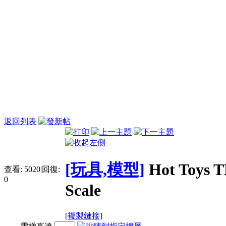
返回列表
[玩具,模型]
Hot Toys 
查看:
5020
|
回復:
0
Scale
[複製鏈接]