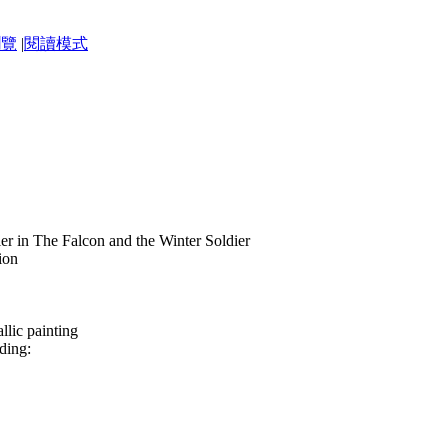
瀏覽
|
閱讀模式
ier in The Falcon and the Winter Soldier
ion
llic painting
ding: