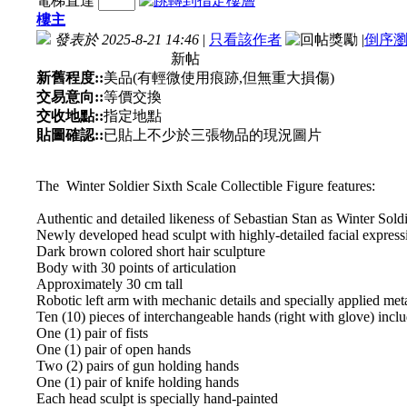
電梯直達
樓主
發表於 2025-8-21 14:46
|
只看該作者
|
倒序
新帖
新舊程度::
美品(有輕微使用痕跡,但無重大損傷)
交易意向::
等價交換
交收地點::
指定地點
貼圖確認::
已貼上不少於三張物品的現況圖片
The Winter Soldier Sixth Scale Collectible Figure features:
Authentic and detailed likeness of Sebastian Stan as Winter Sold
Newly developed head sculpt with highly-detailed facial express
Dark brown colored short hair sculpture
Body with 30 points of articulation
Approximately 30 cm tall
Robotic left arm with mechanic details and specially applied meta
Ten (10) pieces of interchangeable hands (right with glove) inclu
One (1) pair of fists
One (1) pair of open hands
Two (2) pairs of gun holding hands
One (1) pair of knife holding hands
Each head sculpt is specially hand-painted