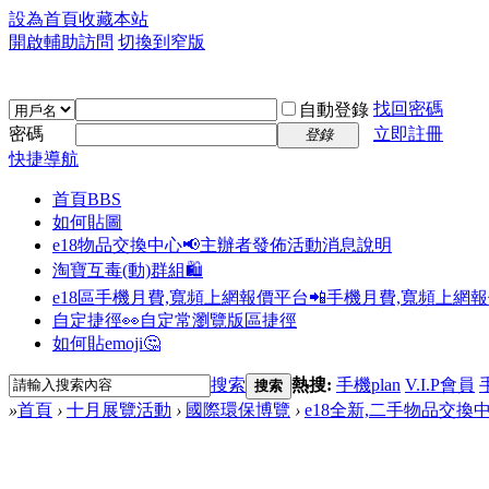
設為首頁
收藏本站
開啟輔助訪問
切換到窄版
找回密碼
自動登錄
密碼
立即註冊
登錄
快捷導航
首頁
BBS
如何貼圖
e18物品交換中心📢
主辦者發佈活動消息說明
淘寶互毒(動)群組🛍️
e18區手機月費,寬頻上網報價平台📲
手機月費,寬頻上網
自定捷徑👀
自定常瀏覽版區捷徑
如何貼emoji🤔
搜索
熱搜:
手機plan
V.I.P會員
搜索
»
首頁
›
十月展覽活動
›
國際環保博覽
›
e18全新,二手物品交換