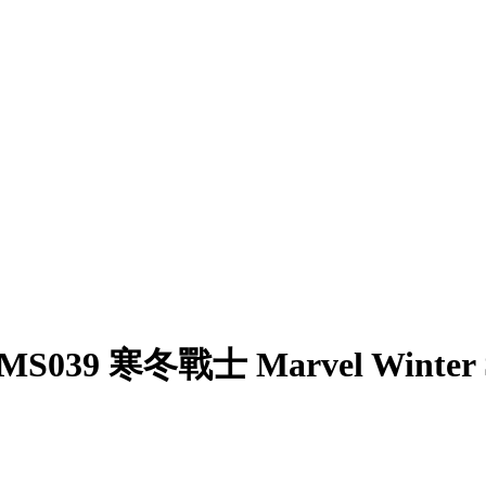
TMS039 寒冬戰士 Marvel Winter So