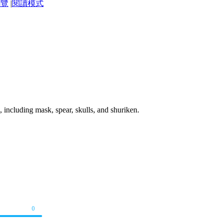
瀏覽
|
閱讀模式
ncluding mask, spear, skulls, and shuriken.
0