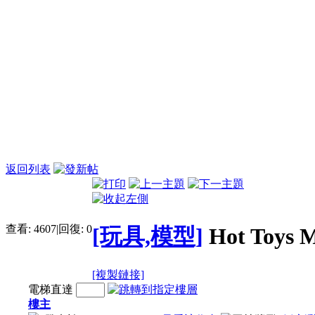
返回列表
查看:
4607
|
回復:
0
[玩具,模型]
Hot Toys 
[複製鏈接]
電梯直達
樓主