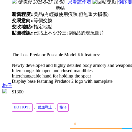
發表於 2025-5-27 18:58
|
只看該作者
|
倒序
新帖
新舊程度::
美品(有輕微使用痕跡,但無重大損傷)
交易意向::
等價交換
交收地點::
指定地點
貼圖確認::
已貼上不少於三張物品的現況圖片
The Lost Predator Poseable Model Kit features:
Newly developed and highly detailed body armory and weapons, i
Interchangeable open and closed mandibles
Interchangeable hand for holding the spear
Display base featuring Predator 2 logo with nameplate
格仔
$1300
,
,
HOTTOYS
鐵血戰士
格仔
0