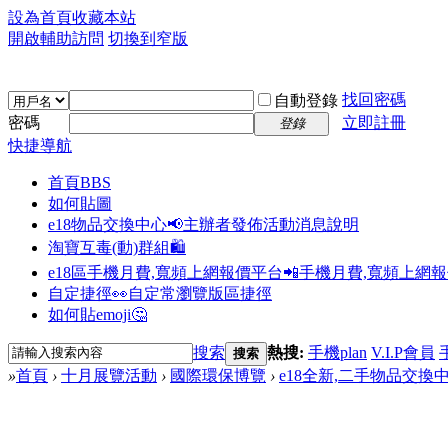
設為首頁
收藏本站
開啟輔助訪問
切換到窄版
找回密碼
自動登錄
密碼
立即註冊
登錄
快捷導航
首頁
BBS
如何貼圖
e18物品交換中心📢
主辦者發佈活動消息說明
淘寶互毒(動)群組🛍️
e18區手機月費,寬頻上網報價平台📲
手機月費,寬頻上網
自定捷徑👀
自定常瀏覽版區捷徑
如何貼emoji🤔
搜索
熱搜:
手機plan
V.I.P會員
搜索
»
首頁
›
十月展覽活動
›
國際環保博覽
›
e18全新,二手物品交換