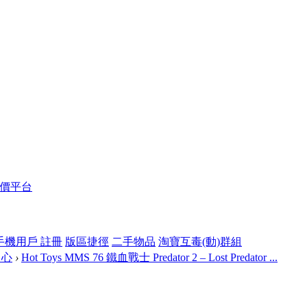
報價平台
手機用戶 註冊
版區捷徑
二手物品
淘寶互毒(動)群組
中心
›
Hot Toys MMS 76 鐵血戰士 Predator 2 – Lost Predator ...