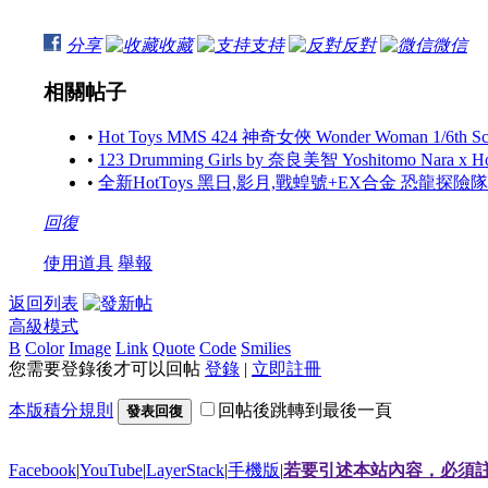
分享
收藏
支持
反對
微信
相關帖子
•
Hot Toys MMS 424 神奇女俠 Wonder Woman 1/6th Scale
•
123 Drumming Girls by 奈良美智 Yoshitomo Nara x 
•
全新HotToys 黑日,影月,戰蝗號+EX合金 恐龍探
回復
使用道具
舉報
返回列表
高級模式
B
Color
Image
Link
Quote
Code
Smilies
您需要登錄後才可以回帖
登錄
|
立即註冊
本版積分規則
回帖後跳轉到最後一頁
發表回復
Facebook
|
YouTube
|
LayerStack
|
手機版
|
若要引述本站內容，必須註