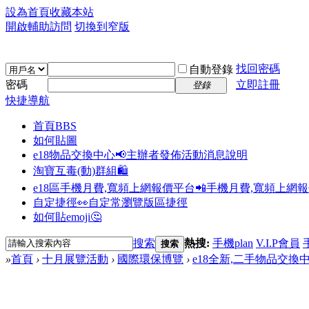
設為首頁
收藏本站
開啟輔助訪問
切換到窄版
找回密碼
自動登錄
密碼
立即註冊
登錄
快捷導航
首頁
BBS
如何貼圖
e18物品交換中心📢
主辦者發佈活動消息說明
淘寶互毒(動)群組🛍️
e18區手機月費,寬頻上網報價平台📲
手機月費,寬頻上網
自定捷徑👀
自定常瀏覽版區捷徑
如何貼emoji🤔
搜索
熱搜:
手機plan
V.I.P會員
搜索
»
首頁
›
十月展覽活動
›
國際環保博覽
›
e18全新,二手物品交換