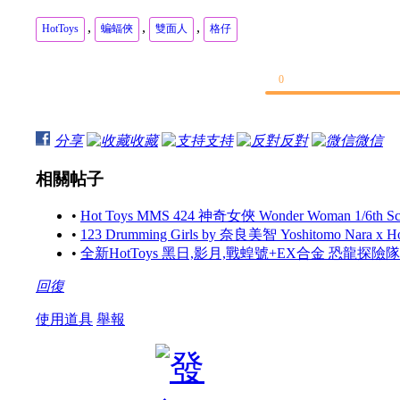
,
,
,
HotToys
蝙蝠俠
雙面人
格仔
0
分享
收藏
支持
反對
微信
相關帖子
•
Hot Toys MMS 424 神奇女俠 Wonder Woman 1/6th Scale
•
123 Drumming Girls by 奈良美智 Yoshitomo Nara x 
•
全新HotToys 黑日,影月,戰蝗號+EX合金 恐龍探
回復
使用道具
舉報