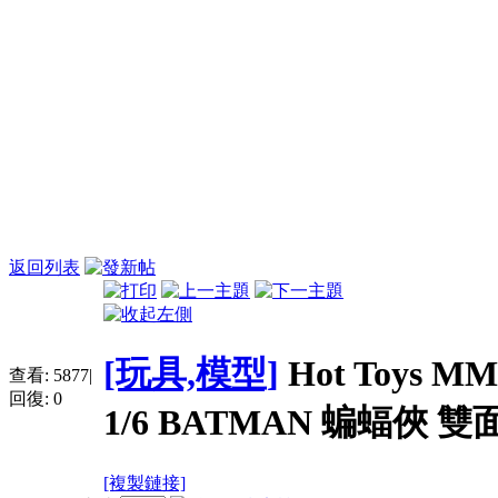
返回列表
[玩具,模型]
Hot Toys MMS
查看:
5877
|
回復:
0
1/6 BATMAN 蝙蝠俠 雙
[複製鏈接]