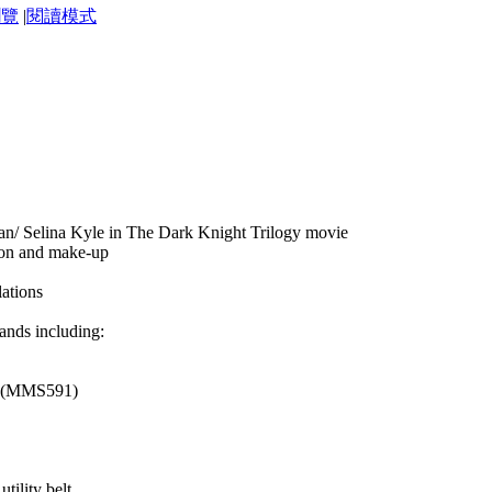
瀏覽
|
閱讀模式
an/ Selina Kyle in The Dark Knight Trilogy movie
sion and make-up
lations
ands including:
ble (MMS591)
tility belt