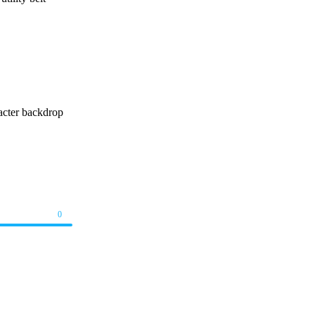
racter backdrop
0