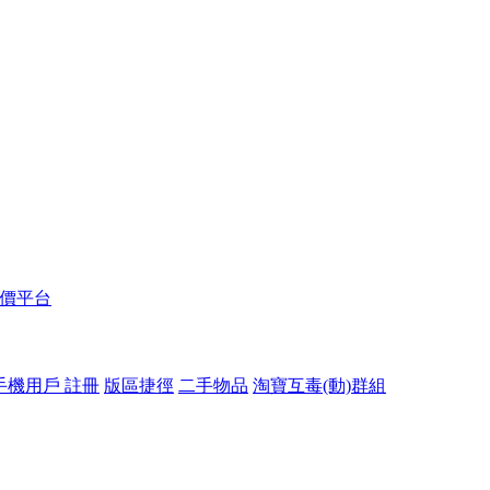
報價平台
手機用戶 註冊
版區捷徑
二手物品
淘寶互毒(動)群組