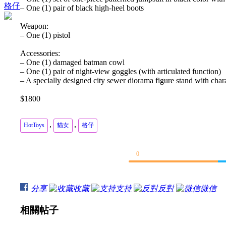
格仔
– One (1) pair of black high-heel boots
Weapon:
– One (1) pistol
Accessories:
– One (1) damaged batman cowl
– One (1) pair of night-view goggles (with articulated function)
– A specially designed city sewer diorama figure stand with cha
$1800
,
,
HotToys
貓女
格仔
0
分享
收藏
支持
反對
微信
相關帖子