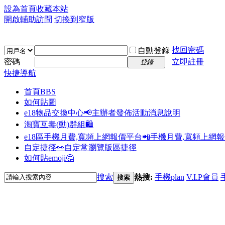
設為首頁
收藏本站
開啟輔助訪問
切換到窄版
找回密碼
自動登錄
密碼
立即註冊
登錄
快捷導航
首頁
BBS
如何貼圖
e18物品交換中心📢
主辦者發佈活動消息說明
淘寶互毒(動)群組🛍️
e18區手機月費,寬頻上網報價平台📲
手機月費,寬頻上網
自定捷徑👀
自定常瀏覽版區捷徑
如何貼emoji🤔
搜索
熱搜:
手機plan
V.I.P會員
搜索