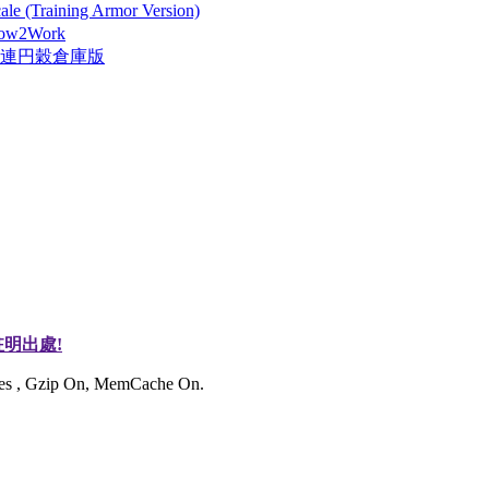
 (Training Armor Version)
How2Work
險隊連円穀倉庫版
明出處!
ries , Gzip On, MemCache On.