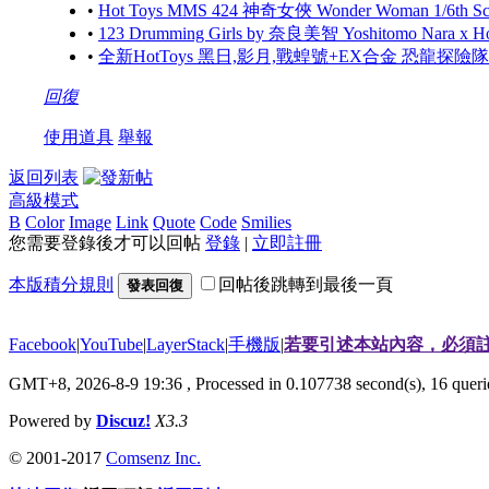
•
Hot Toys MMS 424 神奇女俠 Wonder Woman 1/6th Scale
•
123 Drumming Girls by 奈良美智 Yoshitomo Nara x 
•
全新HotToys 黑日,影月,戰蝗號+EX合金 恐龍探
回復
使用道具
舉報
返回列表
高級模式
B
Color
Image
Link
Quote
Code
Smilies
您需要登錄後才可以回帖
登錄
|
立即註冊
本版積分規則
回帖後跳轉到最後一頁
發表回復
Facebook
|
YouTube
|
LayerStack
|
手機版
|
若要引述本站內容，必須註
GMT+8, 2026-8-9 19:36
, Processed in 0.107738 second(s), 16 que
Powered by
Discuz!
X3.3
© 2001-2017
Comsenz Inc.