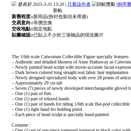
發表於 2025-3-31 13:20
|
只看該作者
|
倒序
新帖
新舊程度::
新同品(拆封包裝但未用過)
交易意向::
等價交換
交收地點::
指定地點
貼圖確認::
已貼上不少於三張物品的現況圖片
The 1/6th scale Catwoman Collectible Figure specially features:
– Authentic and detailed likeness of Anne Hathaway as Catwom
– Newly painted head sculpt with movie-accurate facial expres
– Dark brown colored long straight real fabric hair implantation
– Newly designed specialized body with over 28 points of articu
– Approximately 29 cm tall
– Seven (7) pieces of newly developed interchangeable gloved h
– One (1) pair of fists
– One (1) pair of relaxed hands
– One (1) pair of hands for riding 1/6th scale Bat-pod collecti
– One (1) right hand for holding pistol
– Each piece of head sculpt is specially hand-painted
Costume :
– One (1) set of one-piece patterned jumpsuit in black color with u