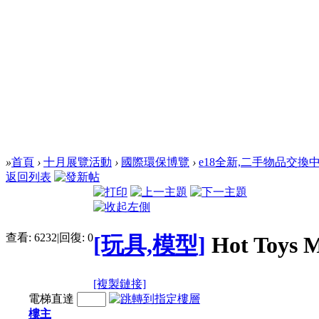
»
首頁
›
十月展覽活動
›
國際環保博覽
›
e18全新,二手物品交換
返回列表
查看:
6232
|
回復:
0
[玩具,模型]
Hot Toys 
[複製鏈接]
電梯直達
樓主