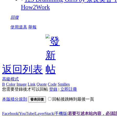
How2Work
回復
使用道具
舉報
返回列表
高級模式
B
Color
Image
Link
Quote
Code
Smilies
您需要登錄後才可以回帖
登錄
|
立即註冊
本版積分規則
回帖後跳轉到最後一頁
發表回復
Facebook
|
YouTube
|
LayerStack
|
手機版
|
若要引述本站內容，必須註