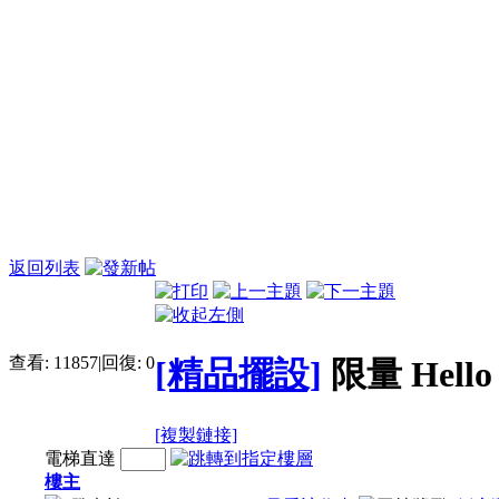
返回列表
查看:
11857
|
回復:
0
[精品擺設]
限量 Hello 
[複製鏈接]
電梯直達
樓主