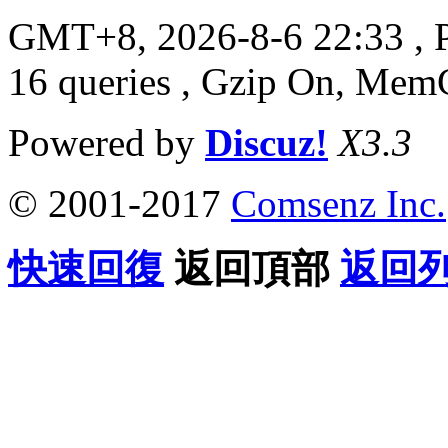
GMT+8, 2026-8-6 22:33
, 
16 queries , Gzip On, Mem
Powered by
Discuz!
X3.3
© 2001-2017
Comsenz Inc.
快速回復
返回頂部
返回