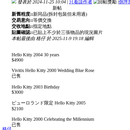
發表於 2024-11-25 10:04
|
只看該作者
|
倒序
新帖
新舊程度::
新同品(拆封包裝但未用過)
交易意向::
等價交換
交收地點::
指定地點
貼圖確認::
已貼上不少於三張物品的現況圖片
本帖最後由 格仔 於 2025-11-9 19:18 編輯
Hello Kitty 2004 30 years
$4900
Vivitix Hello Kitty 2000 Wedding Blue Rose
已售
Hello Kitty 2003 Birthday
$3000
ピューロランド限定 Hello Kitty 2005
$2100
Hello Kitty 2000 Celebrating the Millennium
已售
格仔