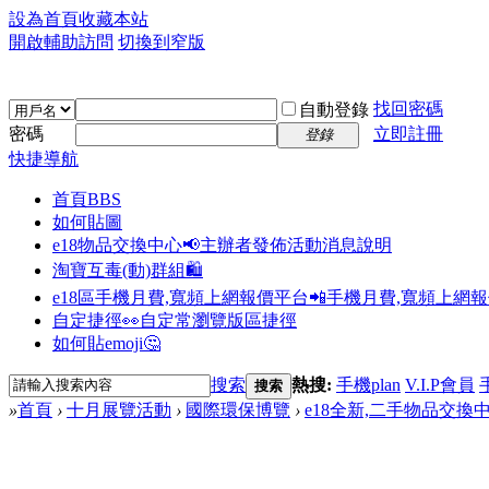
設為首頁
收藏本站
開啟輔助訪問
切換到窄版
找回密碼
自動登錄
密碼
立即註冊
登錄
快捷導航
首頁
BBS
如何貼圖
e18物品交換中心📢
主辦者發佈活動消息說明
淘寶互毒(動)群組🛍️
e18區手機月費,寬頻上網報價平台📲
手機月費,寬頻上網
自定捷徑👀
自定常瀏覽版區捷徑
如何貼emoji🤔
搜索
熱搜:
手機plan
V.I.P會員
搜索
»
首頁
›
十月展覽活動
›
國際環保博覽
›
e18全新,二手物品交換