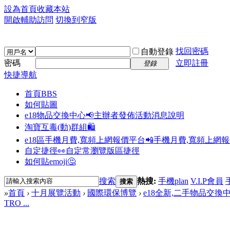
設為首頁
收藏本站
開啟輔助訪問
切換到窄版
找回密碼
自動登錄
密碼
立即註冊
登錄
快捷導航
首頁
BBS
如何貼圖
e18物品交換中心📢
主辦者發佈活動消息說明
淘寶互毒(動)群組🛍️
e18區手機月費,寬頻上網報價平台📲
手機月費,寬頻上網
自定捷徑👀
自定常瀏覽版區捷徑
如何貼emoji🤔
搜索
熱搜:
手機plan
V.I.P會員
搜索
»
首頁
›
十月展覽活動
›
國際環保博覽
›
e18全新,二手物品交換
TRO ...