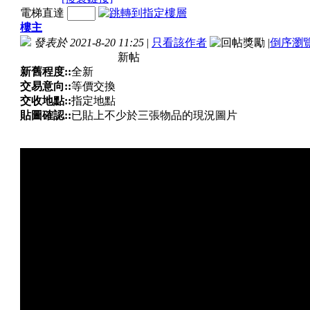
電梯直達
樓主
發表於 2021-8-20 11:25
|
只看該作者
|
倒序瀏
新帖
新舊程度::
全新
交易意向::
等價交換
交收地點::
指定地點
貼圖確認::
已貼上不少於三張物品的現況圖片