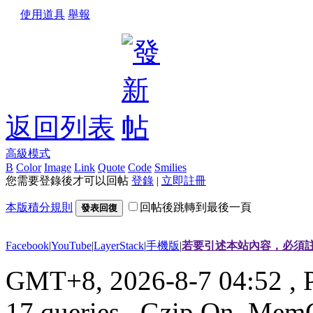
使用道具
舉報
返回列表
高級模式
B
Color
Image
Link
Quote
Code
Smilies
您需要登錄後才可以回帖
登錄
|
立即註冊
本版積分規則
回帖後跳轉到最後一頁
發表回復
Facebook
|
YouTube
|
LayerStack
|
手機版
|
若要引述本站內容，必須註
GMT+8, 2026-8-7 04:52
, 
17 queries , Gzip On, Mem