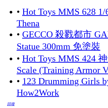
•
Hot Toys MMS 628 1/
Thena
•
GECCO 殺戮都市 GANTZ
Statue 300mm 免塗裝
•
Hot Toys MMS 424 
Scale (Training Armor V
•
123 Drumming Girls
How2Work
回復