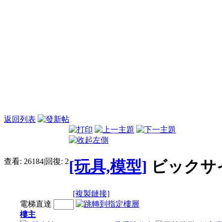
返回列表
查看:
26184
|
回復:
2
[玩具,模型]
ビックサ
[複製鏈接]
電梯直達
樓主