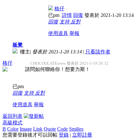
格仔
已pm
詳情
回復
發表於 2021-1-20 13:14
回復
支持
反對
使用道具
舉報
板凳
樓主
|
發表於 2021-1-20 13:14
|
只看該作者
格仔
CHOCOOLATEwww 發表於 2021-1-19 20:32
請問如何聯絡你！想要力斯！
已pm
回復
支持
反對
使用道具
舉報
返回列表
高級模式
B
Color
Image
Link
Quote
Code
Smilies
您需要登錄後才可以回帖
登錄
|
立即註冊