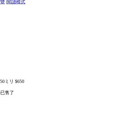
瀏覽
|
閱讀模式
リ $650
0
已售了