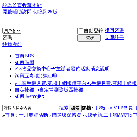
設為首頁
收藏本站
開啟輔助訪問
切換到窄版
找回密碼
自動登錄
密碼
立即註冊
登錄
快捷導航
首頁
BBS
如何貼圖
e18物品交換中心📢
主辦者發佈活動消息說明
淘寶互毒(動)群組🛍️
e18區手機月費,寬頻上網報價平台📲
手機月費,寬頻上網
自定捷徑👀
自定常瀏覽版區捷徑
如何貼emoji🤔
搜索
熱搜:
手機plan
V.I.P會員
搜索
»
首頁
›
十月展覽活動
›
國際環保博覽
›
e18全新,二手物品交換