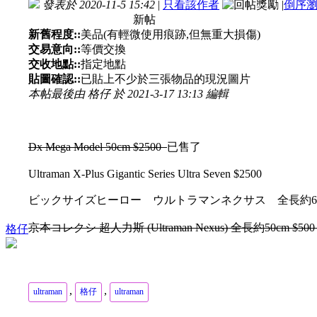
發表於 2020-11-5 15:42
|
只看該作者
|
倒序
新帖
新舊程度::
美品(有輕微使用痕跡,但無重大損傷)
交易意向::
等價交換
交收地點::
指定地點
貼圖確認::
已貼上不少於三張物品的現況圖片
本帖最後由 格仔 於 2021-3-17 13:13 編輯
Dx Mega Model 50cm $2500
已售了
Ultraman X-Plus Gigantic Series Ultra Seven $2500
ビックサイズヒーロー ウルトラマンネクサス 全長約650ミ
京本コレクシ 超人力斯 (Ultraman Nexus) 全長約50cm $50
格仔
,
,
ultraman
格仔
ultraman