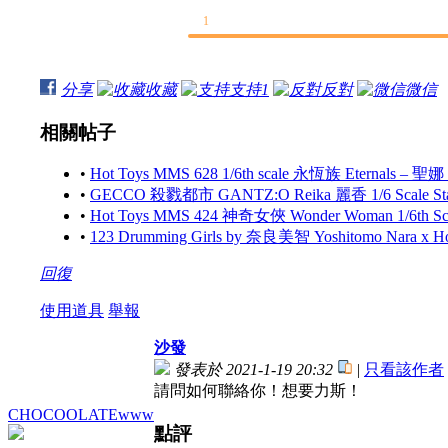
1
分享
收藏
支持
1
反對
微信
相關帖子
•
Hot Toys MMS 628 1/6th scale 永恆族 Eternals – 聖娜
•
GECCO 殺戮都市 GANTZ:O Reika 麗香 1/6 Scale S
•
Hot Toys MMS 424 神奇女俠 Wonder Woman 1/6th Scale
•
123 Drumming Girls by 奈良美智 Yoshitomo Nara x 
回復
使用道具
舉報
沙發
發表於 2021-1-19 20:32
|
只看該作者
請問如何聯絡你！想要力斯！
CHOCOOLATEwww
點評