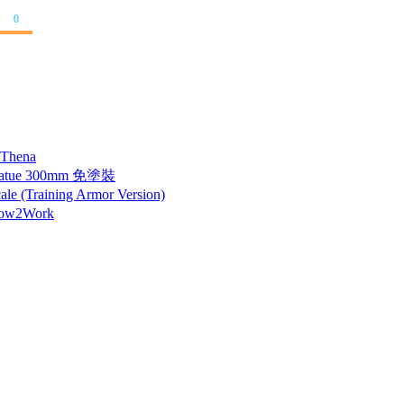
0
 Thena
tatue 300mm 免塗裝
 (Training Armor Version)
How2Work