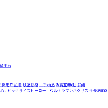
報價平台
手機用戶 註冊
版區捷徑
二手物品
淘寶互毒(動)群組
中心
›
ビックサイズヒーロー ウルトラマンネクサス 全長約650 ..