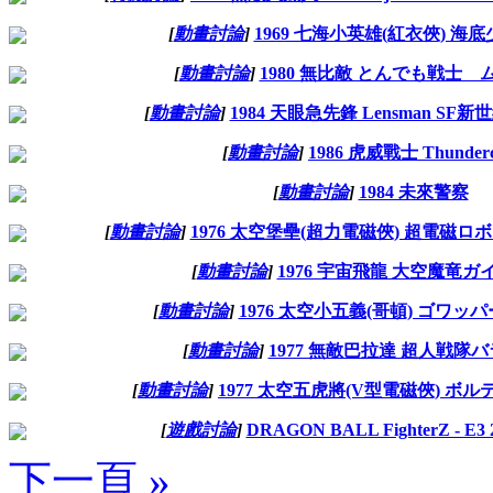
[
動畫討論
]
1969 七海小英雄(紅衣俠) 海
[
動畫討論
]
1980 無比敵 とんでも戦士
[
動畫討論
]
1984 天眼急先鋒 Lensman S
[
動畫討論
]
1986 虎威戰士 Thunderc
[
動畫討論
]
1984 未來警察
[
動畫討論
]
1976 太空堡壘(超力電磁俠) 超電磁ロ
[
動畫討論
]
1976 宇宙飛龍 大空魔竜ガ
[
動畫討論
]
1976 太空小五義(哥頓) ゴワッ
[
動畫討論
]
1977 無敵巴拉達 超人戦隊
[
動畫討論
]
1977 太空五虎將(V型電磁俠) ボルテス
[
遊戲討論
]
DRAGON BALL FighterZ - E3 20
下一頁 »