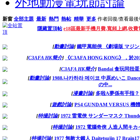
外地動漫電玩節討論
新窗
全部主題
最新
熱門
熱帖
精華
更多
作者
回復/查看
最後
隱藏置頂帖
e18區最新手機月費,寬頻上網,收
[
動畫討論
]
鐵甲萬能俠 《劇場版 マジン
[
C3AFA HK簡介
]
《C3AFA HONG KONG》，於2
[
C3AFA HK簡介
]
Bandai 食玩同扭
[
動畫討論
]
1988.나카하라 메이코 中原めいこ Dance in 
の中...
[
漫畫討論
]
多啦A夢係有手指？
[
遊戲討論
]
PS4 GUNDAM VERSUS 
[
特撮討論
]
1972 雷電俠 サンダーマスク Thunde
[
特撮討論
]
1972 電腦奇俠 人造人間キカ
[
特撮討論
]
1977 無敵大鐵人 Daitetsujin 17 Br