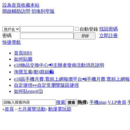
設為首頁
收藏本站
開啟輔助訪問
切換到窄版
找回密碼
自動登錄
密碼
立即註冊
登錄
快捷導航
首頁
BBS
如何貼圖
e18物品交換中心📢
主辦者發佈活動消息說明
淘寶互毒(動)群組🛍️
e18區手機月費,寬頻上網報價平台📲
手機月費,寬頻上網
自定捷徑👀
自定常瀏覽版區捷徑
如何貼emoji🤔
搜索
熱搜:
手機plan
V.I.P會員
搜索
»
首頁
›
七月展覽活動
›
動漫電玩節