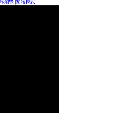
序瀏覽
|
閱讀模式