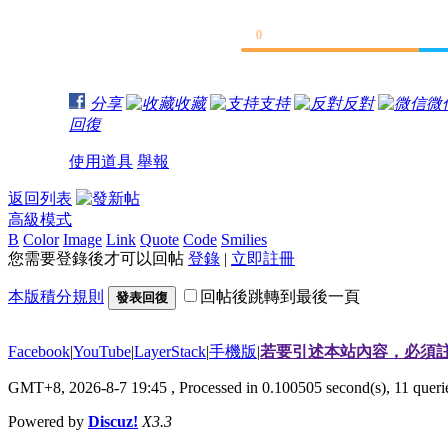
0
分享
收藏
支持
反對
微
回復
使用道具
舉報
返回列表
高級模式
B
Color
Image
Link
Quote
Code
Smilies
您需要登錄後才可以回帖
登錄
|
立即註冊
本版積分規則
回帖後跳轉到最後一頁
發表回復
Facebook
|
YouTube
|
LayerStack
|
手機版
|
若要引述本站內容，必須註
GMT+8, 2026-8-7 19:45
, Processed in 0.100505 second(s), 11 que
Powered by
Discuz!
X3.3