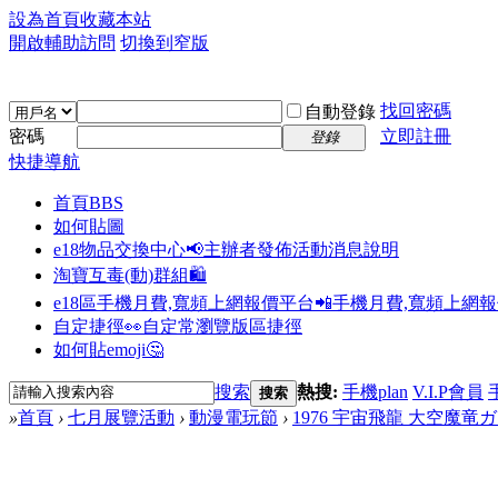
設為首頁
收藏本站
開啟輔助訪問
切換到窄版
找回密碼
自動登錄
密碼
立即註冊
登錄
快捷導航
首頁
BBS
如何貼圖
e18物品交換中心📢
主辦者發佈活動消息說明
淘寶互毒(動)群組🛍️
e18區手機月費,寬頻上網報價平台📲
手機月費,寬頻上網
自定捷徑👀
自定常瀏覽版區捷徑
如何貼emoji🤔
搜索
熱搜:
手機plan
V.I.P會員
搜索
»
首頁
›
七月展覽活動
›
動漫電玩節
›
1976 宇宙飛龍 大空魔竜