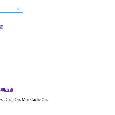
0
信
明出處!
ries , Gzip On, MemCache On.