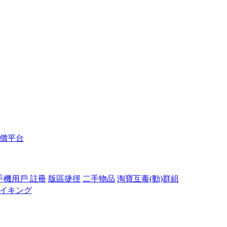
報價平台
手機用戶 註冊
版區捷徑
二手物品
淘寶互毒(動)群組
ガイキング