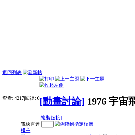
返回列表
查看:
4217
|
回復:
0
[動畫討論]
1976 宇
[複製鏈接]
電梯直達
樓主