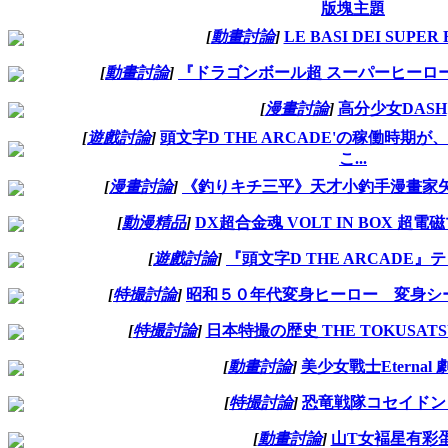
版塊主題
[
動畫討論
]
LE BASI DEI SUPER
[
動畫討論
]
『ドラゴンボール超 スーパーヒーロー』特別
[
漫畫討論
]
高分少女DASH
[
遊戲討論
]
頭文字D THE ARCADE'の稼働時期が
こ...
[
漫畫討論
]
《釣りキチ三平》天才小釣手漫畫家矢
[
動漫精品
]
DX超合金魂 VOLT IN BOX 超
[
遊戲討論
]
『頭文字D THE ARCADE
[
特撮討論
]
昭和５０年代変身ヒーロー 変身シー
[
特撮討論
]
日本特撮の歴史 THE TOKUSATSU vo
[
動畫討論
]
美少女戰士Eternal
[
特撮討論
]
恐竜戦隊コセイドン 1
[
動畫討論
]
山T女褔星有彩