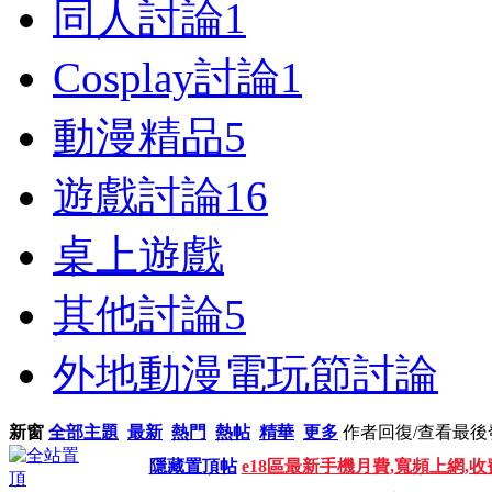
同人討論
1
Cosplay討論
1
動漫精品
5
遊戲討論
16
桌上遊戲
其他討論
5
外地動漫電玩節討論
新窗
全部主題
最新
熱門
熱帖
精華
更多
作者
回復/查看
最後
隱藏置頂帖
e18區最新手機月費,寬頻上網,