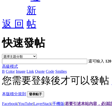
返 回
快速發帖
還可輸入
120
高級模式
B
Color
Image
Link
Quote
Code
Smilies
您需要登錄後才可以發帖
本版積分規則
發表帖子
Facebook
|
YouTube
|
LayerStack
|
手機版
|
若要引述本站內容，必須註