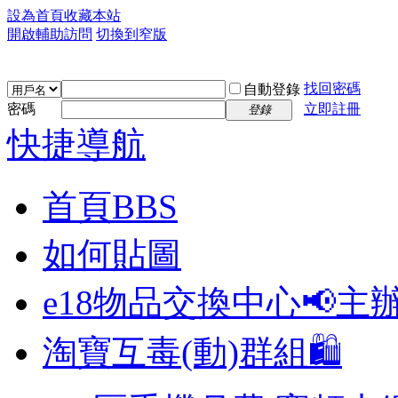
設為首頁
收藏本站
開啟輔助訪問
切換到窄版
找回密碼
自動登錄
密碼
立即註冊
登錄
快捷導航
首頁
BBS
如何貼圖
e18物品交換中心📢
主
淘寶互毒(動)群組🛍️