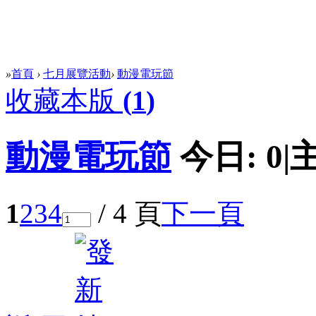
»
首頁
›
七月展覽活動
›
動漫電玩節
收藏本版
(
1
)
動漫電玩節
今日:
0
|
1
2
3
4
/ 4 頁
下一頁