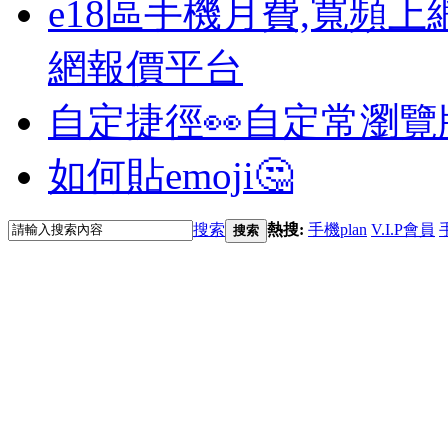
e18區手機月費,寬頻上
網報價平台
自定捷徑👀
自定常瀏覽
如何貼emoji🤔
搜索
熱搜:
手機plan
V.I.P會員
搜索