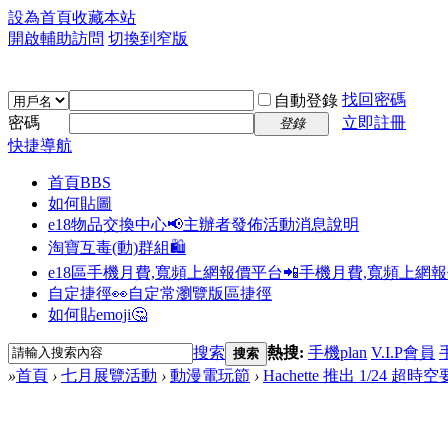
設為首頁
收藏本站
開啟輔助訪問
切換到窄版
找回密碼
自動登錄
密碼
立即註冊
登錄
快捷導航
首頁
BBS
如何貼圖
e18物品交換中心📢
主辦者發佈活動消息說明
淘寶互毒(動)群組🛍️
e18區手機月費,寬頻上網報價平台📲
手機月費,寬頻上網
自定捷徑👀
自定常瀏覽版區捷徑
如何貼emoji🤔
搜索
熱搜:
手機plan
V.I.P會員
搜索
»
首頁
›
七月展覽活動
›
動漫電玩節
›
Hachette 推出 1/24 超時