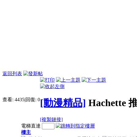
返回列表
查看:
4435
|
回復:
0
[動漫精品]
Hachette
[複製鏈接]
電梯直達
樓主