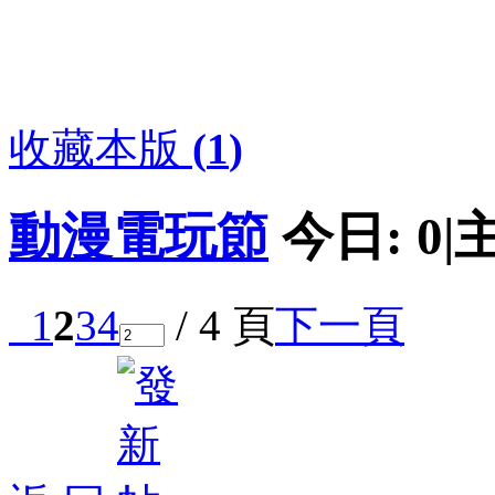
收藏本版
(
1
)
動漫電玩節
今日:
0
|
1
2
3
4
/ 4 頁
下一頁