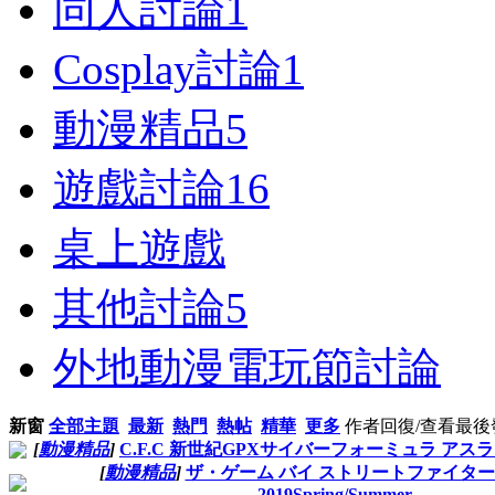
同人討論
1
Cosplay討論
1
動漫精品
5
遊戲討論
16
桌上遊戲
其他討論
5
外地動漫電玩節討論
新窗
全部主題
最新
熱門
熱帖
精華
更多
作者
回復/查看
最後
[
動漫精品
]
C.F.C 新世紀GPXサイバーフォーミュラ アスラー
[
動漫精品
]
ザ・ゲーム バイ ストリートファイター 
2019Spring/Summer