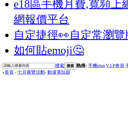
e18區手機月費,寬頻上
網報價平台
自定捷徑👀
自定常瀏覽
如何貼emoji🤔
搜索
熱搜:
手機plan
V.I.P會員
搜索
»
首頁
›
七月展覽活動
›
動漫電玩節