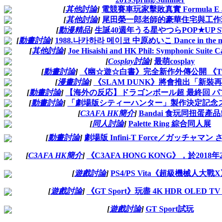
[
其他討論
]
電競賽車玩家擊敗真實 Formula E
[
其他討論
]
尾田榮一郎老師的豪華住宅與工作
[
動漫精品
]
生誕40週年うる星やつらPOP★UP S
[
動畫討論
]
1988.나카하라 메이코 中原めいこ Dance in the me
[
其他討論
]
Joe Hisaishi and HK Phil: Symphonic Suite Ca
[
Cosplay討論
]
最萌cosplay
[
動畫討論
]
《幽☆遊☆白書》完全新作外傳公開 《Two 
[
漫畫討論
]
《SLAM DUNK》將會推出「新裝
[
動畫討論
]
【海外の反応】ドラゴンボール超 最終回 パブ
[
動畫討論
]
「劇場版シティーハンター」製作決定記念スペ
[
C3AFA HK簡介
]
Bandai 食玩同扭蛋產品
[
同人討論
]
Palette Ring 綜合同人展
[
動畫討論
]
劇場版 Infini-T Force／ガッチャマン
[
C3AFA HK簡介
]
《C3AFA HONG KONG》，於2018
[
遊戲討論
]
PS4/PS Vita《超級機械人大戰
[
遊戲討論
]
《GT Sport》玩盡 4K HDR OLED T
[
遊戲討論
]
GT Sport試玩