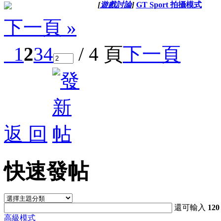
[
遊戲討論
]
GT Sport 拍攝模式
下一頁 »
1
2
3
4
/ 4 頁
下一頁
返 回
快速發帖
還可輸入
120
高級模式