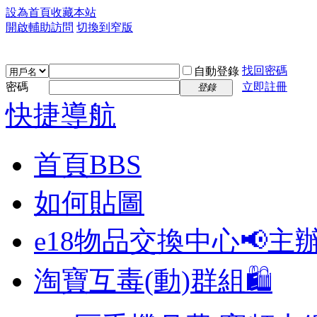
設為首頁
收藏本站
開啟輔助訪問
切換到窄版
找回密碼
自動登錄
密碼
立即註冊
登錄
快捷導航
首頁
BBS
如何貼圖
e18物品交換中心📢
主
淘寶互毒(動)群組🛍️