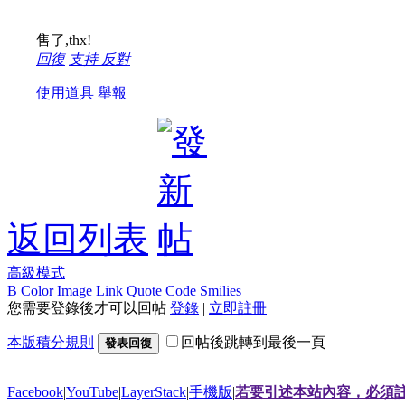
售了,thx!
回復
支持
反對
使用道具
舉報
返回列表
高級模式
B
Color
Image
Link
Quote
Code
Smilies
您需要登錄後才可以回帖
登錄
|
立即註冊
本版積分規則
回帖後跳轉到最後一頁
發表回復
Facebook
|
YouTube
|
LayerStack
|
手機版
|
若要引述本站內容，必須註