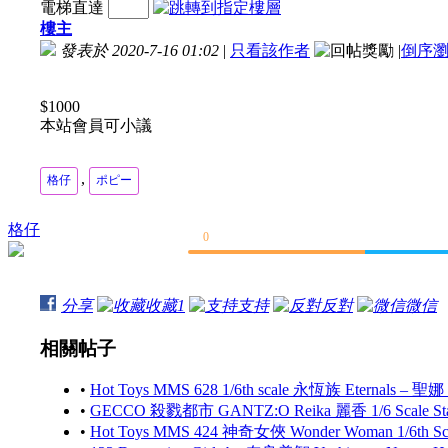
電梯直達
樓主
發表於 2020-7-16 01:02
|
只看該作者
|
倒序
$1000
本站會員可小議
,
格仔
ポピー
格仔
0
分享
收藏
1
支持
反對
微信
相關帖子
•
Hot Toys MMS 628 1/6th scale 永恆族 Eternals – 聖娜
•
GECCO 殺戮都市 GANTZ:O Reika 麗香 1/6 Scale S
•
Hot Toys MMS 424 神奇女俠 Wonder Woman 1/6th Scale