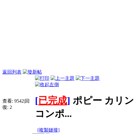
返回列表
[
已完成
]
ポピー カリ
查看:
9542
|
回
復:
2
コンポ...
[複製鏈接]