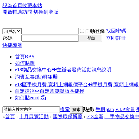
設為首頁
收藏本站
開啟輔助訪問
切換到窄版
找回密碼
自動登錄
密碼
立即註冊
登錄
快捷導航
首頁
BBS
如何貼圖
e18物品交換中心📢
主辦者發佈活動消息說明
淘寶互毒(動)群組🛍️
e18區手機月費,寬頻上網報價平台📲
手機月費,寬頻上網
自定捷徑👀
自定常瀏覽版區捷徑
如何貼emoji🤔
搜索
熱搜:
手機plan
V.I.P會員
搜索
»
首頁
›
十月展覽活動
›
國際環保博覽
›
e18全新,二手物品交換