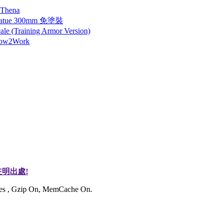
 Thena
tatue 300mm 免塗裝
 (Training Armor Version)
How2Work
明出處!
ries , Gzip On, MemCache On.