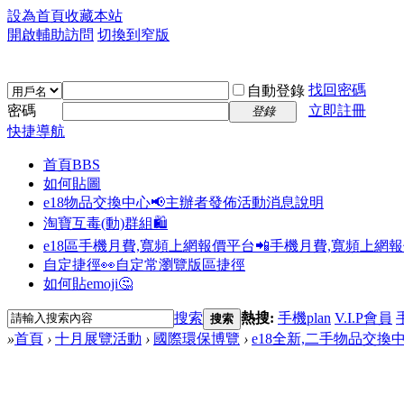
設為首頁
收藏本站
開啟輔助訪問
切換到窄版
找回密碼
自動登錄
密碼
立即註冊
登錄
快捷導航
首頁
BBS
如何貼圖
e18物品交換中心📢
主辦者發佈活動消息說明
淘寶互毒(動)群組🛍️
e18區手機月費,寬頻上網報價平台📲
手機月費,寬頻上網
自定捷徑👀
自定常瀏覽版區捷徑
如何貼emoji🤔
搜索
熱搜:
手機plan
V.I.P會員
搜索
»
首頁
›
十月展覽活動
›
國際環保博覽
›
e18全新,二手物品交換