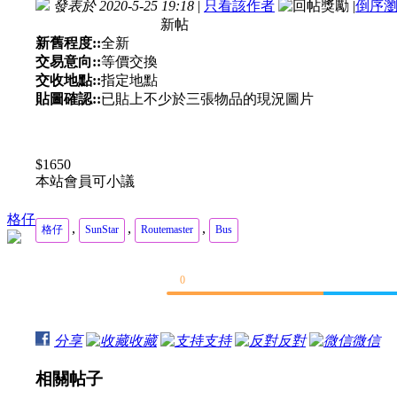
發表於 2020-5-25 19:18
|
只看該作者
|
倒序
新帖
新舊程度::
全新
交易意向::
等價交換
交收地點::
指定地點
貼圖確認::
已貼上不少於三張物品的現況圖片
$1650
本站會員可小議
格仔
,
,
,
格仔
SunStar
Routemaster
Bus
0
分享
收藏
支持
反對
微信
相關帖子