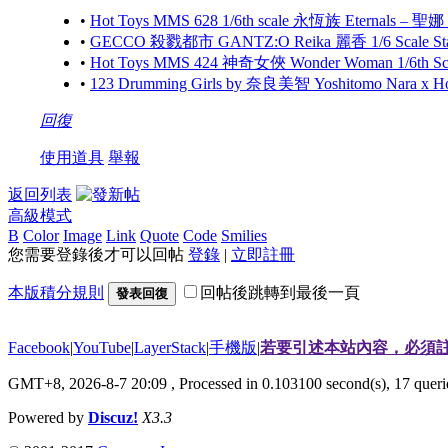
•
Hot Toys MMS 628 1/6th scale 永恆族 Eternals – 聖娜
•
GECCO 殺戮都市 GANTZ:O Reika 麗香 1/6 Scale S
•
Hot Toys MMS 424 神奇女俠 Wonder Woman 1/6th Scale
•
123 Drumming Girls by 奈良美智 Yoshitomo Nara x 
回復
使用道具
舉報
返回列表
高級模式
B
Color
Image
Link
Quote
Code
Smilies
您需要登錄後才可以回帖
登錄
|
立即註冊
本版積分規則
回帖後跳轉到最後一頁
發表回復
Facebook
|
YouTube
|
LayerStack
|
手機版
|
若要引述本站內容，必須註
GMT+8, 2026-8-7 20:09
, Processed in 0.103100 second(s), 17 que
Powered by
Discuz!
X3.3