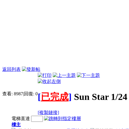
返回列表
查看:
8987
|
回復:
0
[
已完成
]
Sun Star 1/2
[複製鏈接]
電梯直達
樓主