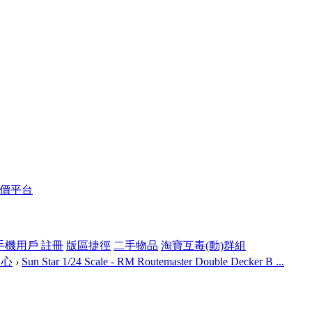
報價平台
手機用戶 註冊
版區捷徑
二手物品
淘寶互毒(動)群組
中心
›
Sun Star 1/24 Scale - RM Routemaster Double Decker B ...