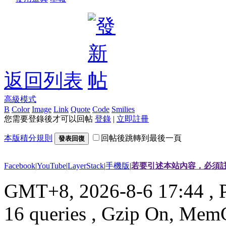
返回列表
高級模式
B
Color
Image
Link
Quote
Code
Smilies
您需要登錄後才可以回帖
登錄
|
立即註冊
本版積分規則
回帖後跳轉到最後一頁
發表回復
Facebook
|
YouTube
|
LayerStack
|
手機版
|
若要引述本站內容，必須註
GMT+8, 2026-8-6 17:44
, 
16 queries , Gzip On, Mem