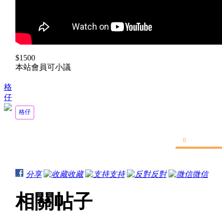
$1500
本站會員可小議
格
仔
格仔
0
分享
收藏
支持
反對
微信
相關帖子