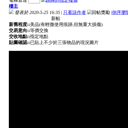
電梯直達
樓主
發表於 2020-5-25 16:35
|
只看該作者
|
倒序瀏
新帖
新舊程度::
美品(有輕微使用痕跡,但無重大損傷)
交易意向::
等價交換
交收地點::
指定地點
貼圖確認::
已貼上不少於三張物品的現況圖片