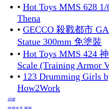
•
Hot Toys MMS 628 1/
Thena
•
GECCO 殺戮都市 GANTZ
Statue 300mm 免塗裝
•
Hot Toys MMS 424 
Scale (Training Armor V
•
123 Drumming Girls
How2Work
回復
使用道具
舉報