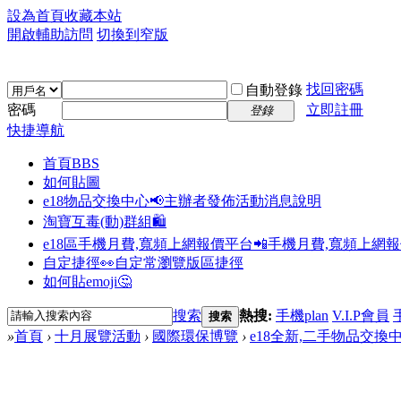
設為首頁
收藏本站
開啟輔助訪問
切換到窄版
找回密碼
自動登錄
密碼
立即註冊
登錄
快捷導航
首頁
BBS
如何貼圖
e18物品交換中心📢
主辦者發佈活動消息說明
淘寶互毒(動)群組🛍️
e18區手機月費,寬頻上網報價平台📲
手機月費,寬頻上網
自定捷徑👀
自定常瀏覽版區捷徑
如何貼emoji🤔
搜索
熱搜:
手機plan
V.I.P會員
搜索
»
首頁
›
十月展覽活動
›
國際環保博覽
›
e18全新,二手物品交換