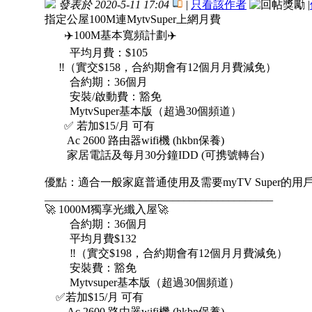
發表於 2020-5-11 17:04
|
只看該作者
|
指定公屋100M連MytvSuper上網月費
✈️100M基本寬頻計劃✈️
平均月費：$105
‼️（實交$158，合約期會有12個月月費減免）
合約期：36個月
安裝/啟動費：豁免
MytvSuper基本版（超過30個頻道）
✅ 若加$15/月 可有
Ac 2600 路由器wifi機 (hkbn保養)
家居電話及每月30分鐘IDD (可携號轉台)
優點：適合一般家庭普通使用及需要myTV Super的用
_________________________________________
🚀 1000M獨享光纖入屋🚀
合約期：36個月
平均月費$132
‼️（實交$198，合約期會有12個月月費減免）
安裝費：豁免
Mytvsuper基本版（超過30個頻道）
✅若加$15/月 可有
Ac 2600 路由器wifi機 (hkbn保養)