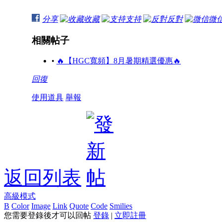
分享
收藏
支持
反對
微
相關帖子
•
🔥【HGC寬頻】8月暑期精選優惠🔥
回復
使用道具
舉報
返回列表
高級模式
B
Color
Image
Link
Quote
Code
Smilies
您需要登錄後才可以回帖
登錄
|
立即註冊