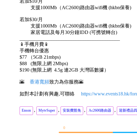
若加$10/月
支援1000Mb（AC2600)路由器wifi機 (hkbn保養)
若加$30/月
支援1000Mb（AC2600)路由器wifi機 (hkbn保養)
家居電話及每月30分鐘IDD (可携號轉台)
_________________________________________
📱手機月費📱
手機轉台優惠
$77 （5GB 21mbps)
$88 (無限上網 2Mbps)
$190 (無限上網 4.5g 連2GB 大灣區數據）
🌇
香港寬頻
致力為你服務🌇
如對本計劃有興趣,可聯絡
https://www.events18.hk/for
,
,
,
,
Enson
MytvSuper
安裝費豁免
Ac2600路由器
迎新禮品
0