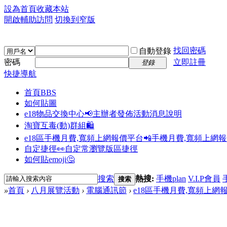
設為首頁
收藏本站
開啟輔助訪問
切換到窄版
找回密碼
自動登錄
密碼
立即註冊
登錄
快捷導航
首頁
BBS
如何貼圖
e18物品交換中心📢
主辦者發佈活動消息說明
淘寶互毒(動)群組🛍️
e18區手機月費,寬頻上網報價平台📲
手機月費,寬頻上網
自定捷徑👀
自定常瀏覽版區捷徑
如何貼emoji🤔
搜索
熱搜:
手機plan
V.I.P會員
搜索
»
首頁
›
八月展覽活動
›
電腦通訊節
›
e18區手機月費,寬頻上網