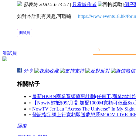
發表於 2020-5-6 14:57
|
只看該作者
|
倒序
如對本計劃有興趣,可聯絡
https://www.events18.hk/fo
測試員
0
測試員
分享
收藏
支持
反對
微信
相關帖子
•
最新HKBN商業寬頻優惠計劃(任何工,商業地址均
•
【Nowtv超抵$99/月🤩,加配1000M寬頻可低至$xx】
•
NowTV Jer Lau “Across The Universe” In My Sight 
•
登記指定網上行寬頻即送夢想系MOOV LIVE JE
回復