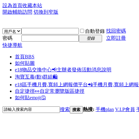
設為首頁
收藏本站
開啟輔助訪問
切換到窄版
找回密碼
自動登錄
密碼
立即註冊
登錄
快捷導航
首頁
BBS
如何貼圖
e18物品交換中心📢
主辦者發佈活動消息說明
淘寶互毒(動)群組🛍️
e18區手機月費,寬頻上網報價平台📲
手機月費,寬頻上網
自定捷徑👀
自定常瀏覽版區捷徑
如何貼emoji🤔
搜索
熱搜:
手機plan
V.I.P會員
搜索