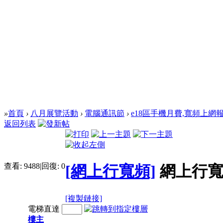
»
首頁
›
八月展覽活動
›
電腦通訊節
›
e18區手機月費,寬頻上網
返回列表
查看:
9488
|
回復:
0
[網上行寬頻]
網上行
[複製鏈接]
電梯直達
樓主