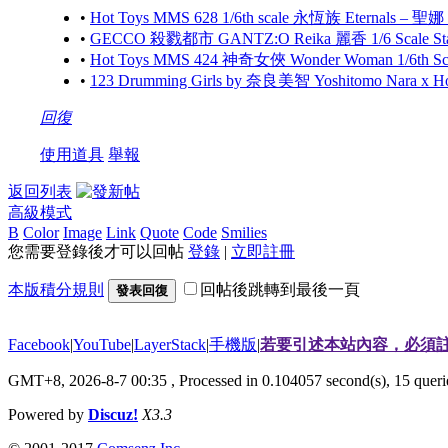
•
Hot Toys MMS 628 1/6th scale 永恆族 Eternals – 聖娜
•
GECCO 殺戮都市 GANTZ:O Reika 麗香 1/6 Scale S
•
Hot Toys MMS 424 神奇女俠 Wonder Woman 1/6th Scale
•
123 Drumming Girls by 奈良美智 Yoshitomo Nara x 
回復
使用道具
舉報
返回列表
高級模式
B
Color
Image
Link
Quote
Code
Smilies
您需要登錄後才可以回帖
登錄
|
立即註冊
本版積分規則
回帖後跳轉到最後一頁
發表回復
Facebook
|
YouTube
|
LayerStack
|
手機版
|
若要引述本站內容，必須註
GMT+8, 2026-8-7 00:35
, Processed in 0.104057 second(s), 15 que
Powered by
Discuz!
X3.3