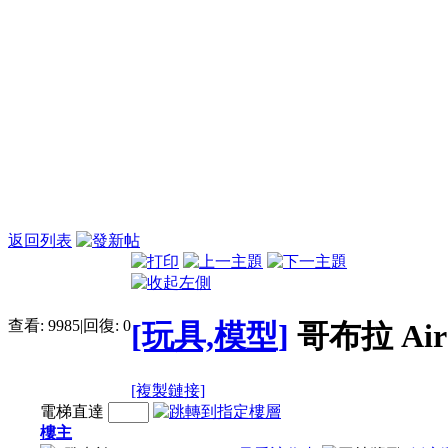
返回列表
查看:
9985
|
回復:
0
[玩具,模型]
哥布拉 Air 
[複製鏈接]
電梯直達
樓主