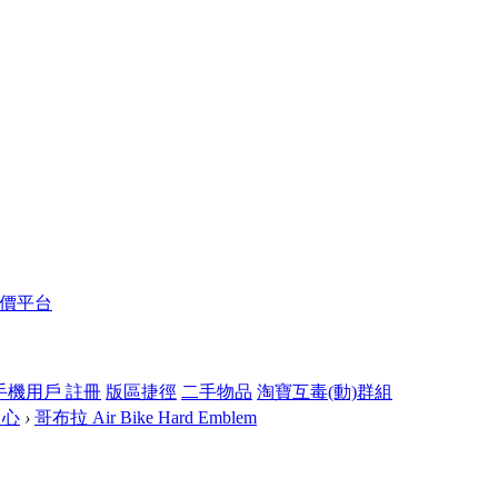
報價平台
手機用戶 註冊
版區捷徑
二手物品
淘寶互毒(動)群組
中心
›
哥布拉 Air Bike Hard Emblem