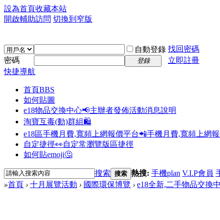
設為首頁
收藏本站
開啟輔助訪問
切換到窄版
找回密碼
自動登錄
密碼
立即註冊
登錄
快捷導航
首頁
BBS
如何貼圖
e18物品交換中心📢
主辦者發佈活動消息說明
淘寶互毒(動)群組🛍️
e18區手機月費,寬頻上網報價平台📲
手機月費,寬頻上網
自定捷徑👀
自定常瀏覽版區捷徑
如何貼emoji🤔
搜索
熱搜:
手機plan
V.I.P會員
搜索
»
首頁
›
十月展覽活動
›
國際環保博覽
›
e18全新,二手物品交換