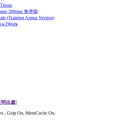
 Thena
tatue 300mm 免塗裝
 (Training Armor Version)
How2Work
明出處!
ries , Gzip On, MemCache On.