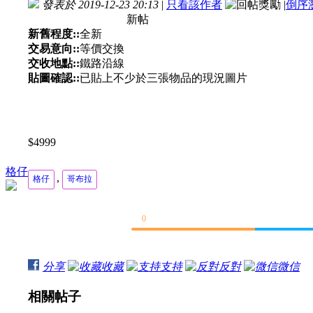
發表於 2019-12-23 20:13
|
只看該作者
|
倒序
新帖
新舊程度::
全新
交易意向::
等價交換
交收地點::
鐵路沿線
貼圖確認::
已貼上不少於三張物品的現況圖片
$4999
格仔
,
格仔
哥布拉
0
分享
收藏
支持
反對
微信
相關帖子