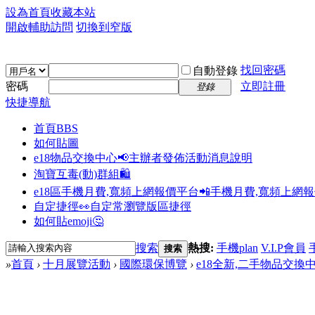
設為首頁
收藏本站
開啟輔助訪問
切換到窄版
找回密碼
自動登錄
密碼
立即註冊
登錄
快捷導航
首頁
BBS
如何貼圖
e18物品交換中心📢
主辦者發佈活動消息說明
淘寶互毒(動)群組🛍️
e18區手機月費,寬頻上網報價平台📲
手機月費,寬頻上網
自定捷徑👀
自定常瀏覽版區捷徑
如何貼emoji🤔
搜索
熱搜:
手機plan
V.I.P會員
搜索
»
首頁
›
十月展覽活動
›
國際環保博覽
›
e18全新,二手物品交換