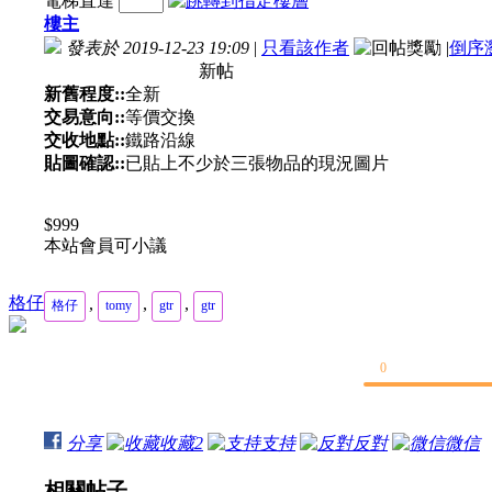
電梯直達
樓主
發表於 2019-12-23 19:09
|
只看該作者
|
倒序
新帖
新舊程度::
全新
交易意向::
等價交換
交收地點::
鐵路沿線
貼圖確認::
已貼上不少於三張物品的現況圖片
$999
本站會員可小議
格仔
,
,
,
格仔
tomy
gtr
gtr
0
分享
收藏
2
支持
反對
微信
相關帖子