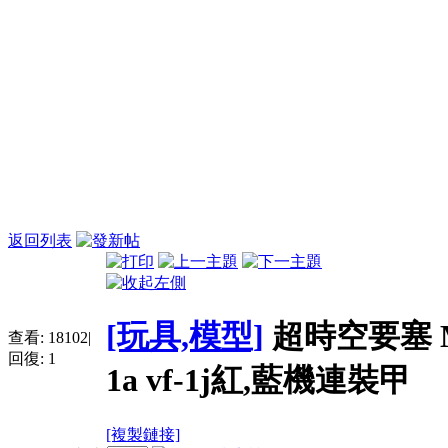
返回列表
[玩具,模型]
超時空要塞 Macr
查看:
18102
|
回復:
1
1a vf-1j紅,藍機連裝甲
[複製鏈接]