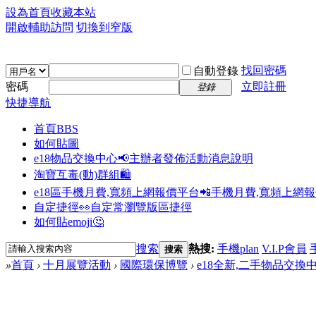
設為首頁
收藏本站
開啟輔助訪問
切換到窄版
找回密碼
自動登錄
密碼
立即註冊
登錄
快捷導航
首頁
BBS
如何貼圖
e18物品交換中心📢
主辦者發佈活動消息說明
淘寶互毒(動)群組🛍️
e18區手機月費,寬頻上網報價平台📲
手機月費,寬頻上網
自定捷徑👀
自定常瀏覽版區捷徑
如何貼emoji🤔
搜索
熱搜:
手機plan
V.I.P會員
搜索
»
首頁
›
十月展覽活動
›
國際環保博覽
›
e18全新,二手物品交換