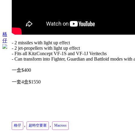
格
仔
- 2 missiles with light up effect
- 2 jet-propellers with light up effect
- Fits all KitzConcept VF-1S and VF-1J Veritechs
- Can transform into Fighter, Guardian and Battloid modes with 
一盒$400
一套4盒$1550
,
,
格仔
超時空要塞
Macross