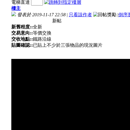
電梯直達
樓主
發表於 2019-11-17 22:58
|
只看該作者
|
倒序
新帖
新舊程度::
全新
交易意向::
等價交換
交收地點::
鐵路沿線
貼圖確認::
已貼上不少於三張物品的現況圖片