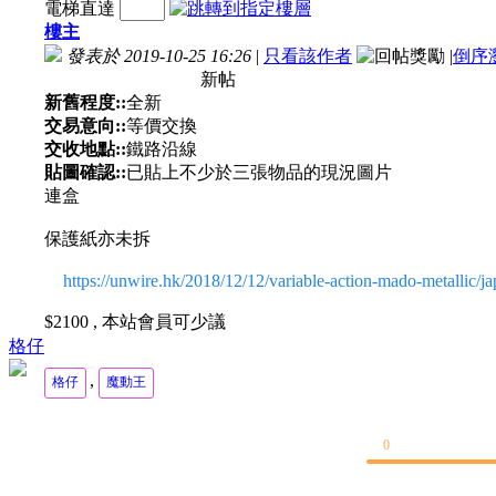
電梯直達
樓主
發表於 2019-10-25 16:26
|
只看該作者
|
倒序
新帖
新舊程度::
全新
交易意向::
等價交換
交收地點::
鐵路沿線
貼圖確認::
已貼上不少於三張物品的現況圖片
連盒
保護紙亦未拆
https://unwire.hk/2018/12/12/variable-action-mado-metallic/j
$2100 , 本站會員可少議
格仔
,
格仔
魔動王
0