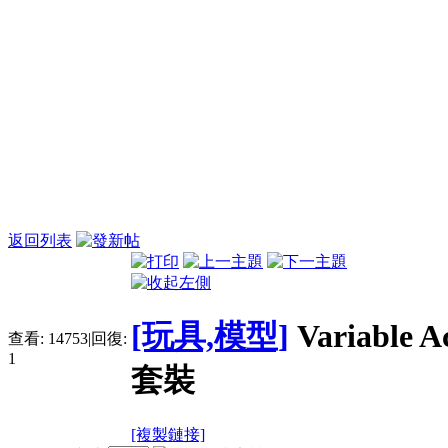
返回列表
[玩具,模型]
Variable
查看:
14753
|
回復:
1
套裝
[複製鏈接]