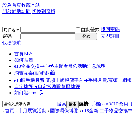
設為首頁
收藏本站
開啟輔助訪問
切換到窄版
找回密碼
自動登錄
密碼
立即註冊
登錄
快捷導航
首頁
BBS
如何貼圖
e18物品交換中心📢
主辦者發佈活動消息說明
淘寶互毒(動)群組🛍️
e18區手機月費,寬頻上網報價平台📲
手機月費,寬頻上網
自定捷徑👀
自定常瀏覽版區捷徑
如何貼emoji🤔
搜索
熱搜:
手機plan
V.I.P會員
搜索
»
首頁
›
十月展覽活動
›
國際環保博覽
›
e18全新,二手物品交換