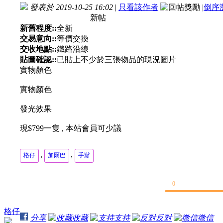
發表於 2019-10-25 16:02
|
只看該作者
|
倒序
新帖
新舊程度::
全新
交易意向::
等價交換
交收地點::
鐵路沿線
貼圖確認::
已貼上不少於三張物品的現況圖片
實物顏色
實物顏色
發光效果
現$799一隻 , 本站會員可少議
,
,
格仔
加爾巴
手辦
0
格仔
分享
收藏
支持
反對
微信