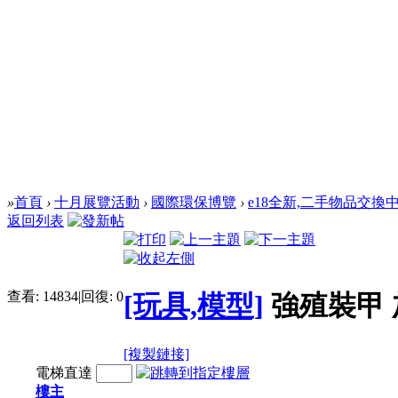
»
首頁
›
十月展覽活動
›
國際環保博覽
›
e18全新,二手物品交換
返回列表
查看:
14834
|
回復:
0
[玩具,模型]
強殖裝甲 
[複製鏈接]
電梯直達
樓主