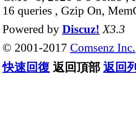
16 queries , Gzip On, Mem
Powered by
Discuz!
X3.3
© 2001-2017
Comsenz Inc.
快速回復
返回頂部
返回