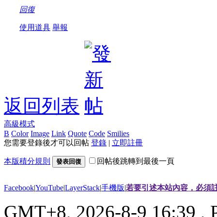
回復
使用道具
舉報
返回列表
高級模式
B
Color
Image
Link
Quote
Code
Smilies
您需要登錄後才可以回帖
登錄
|
立即註冊
本版積分規則
回帖後跳轉到最後一頁
發表回復
Facebook
|
YouTube
|
LayerStack
|
手機版
|
若要引述本站內容，必須註
GMT+8, 2026-8-9 16:39
, 