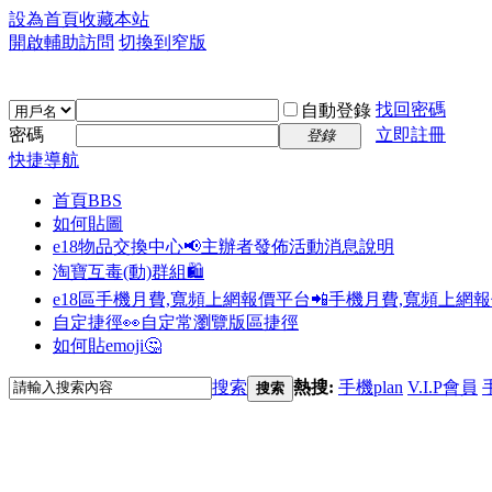
設為首頁
收藏本站
開啟輔助訪問
切換到窄版
找回密碼
自動登錄
密碼
立即註冊
登錄
快捷導航
首頁
BBS
如何貼圖
e18物品交換中心📢
主辦者發佈活動消息說明
淘寶互毒(動)群組🛍️
e18區手機月費,寬頻上網報價平台📲
手機月費,寬頻上網
自定捷徑👀
自定常瀏覽版區捷徑
如何貼emoji🤔
搜索
熱搜:
手機plan
V.I.P會員
搜索