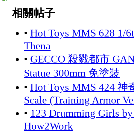
相關帖子
•
Hot Toys MMS 628 1/6
Thena
•
GECCO 殺戮都市 GANTZ:
Statue 300mm 免塗裝
•
Hot Toys MMS 424 神
Scale (Training Armor Ve
•
123 Drumming Girls 
How2Work