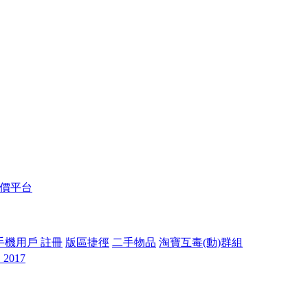
報價平台
手機用戶 註冊
版區捷徑
二手物品
淘寶互毒(動)群組
2017