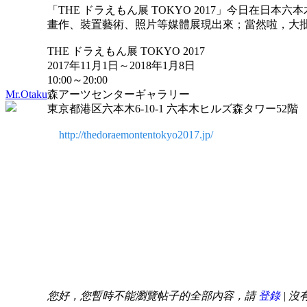
「THE ドラえもん展 TOKYO 2017」今日在
畫作、裝置藝術、照片等媒體展現出來；當然啦，大
THE ドラえもん展 TOKYO 2017
2017年11月1日～2018年1月8日
10:00～20:00
Mr.Otaku
森アーツセンターギャラリー
東京都港区六本木6-10-1 六本木ヒルズ森タワー52階
http://thedoraemontentokyo2017.jp/
您好，您暫時不能瀏覽帖子的全部內容，請
登錄
| 沒