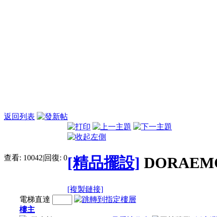
返回列表
查看:
10042
|
回復:
0
[精品擺設]
DORAEM
[複製鏈接]
電梯直達
樓主