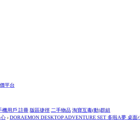
報價平台
手機用戶 註冊
版區捷徑
二手物品
淘寶互毒(動)群組
中心
›
DORAEMON DESKTOP ADVENTURE SET 多啦A夢 桌面小