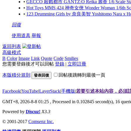
•
GECCO 殺戮都市 GANTZ:O Reika 麗香 1/6 Scale S
•
Hot Toys MMS 424 神奇女俠 Wonder Woman 1/6th Scale
•
123 Drumming Girls by 奈良美智 Yoshitomo Nara x 
回復
使用道具
舉報
返回列表
高級模式
B
Color
Image
Link
Quote
Code
Smilies
您需要登錄後才可以回帖
登錄
|
立即註冊
本版積分規則
回帖後跳轉到最後一頁
發表回復
Facebook
|
YouTube
|
LayerStack
|
手機版
|
若要引述本站內容，必須註
GMT+8, 2026-8-8 01:25
, Processed in 0.102845 second(s), 16 que
Powered by
Discuz!
X3.3
© 2001-2017
Comsenz Inc.