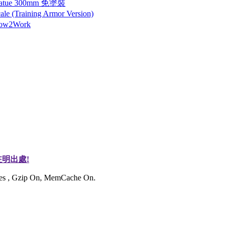
tatue 300mm 免塗裝
 (Training Armor Version)
How2Work
明出處!
ries , Gzip On, MemCache On.