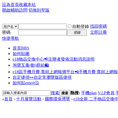
設為首頁
收藏本站
開啟輔助訪問
切換到窄版
找回密碼
自動登錄
密碼
立即註冊
登錄
快捷導航
首頁
BBS
如何貼圖
e18物品交換中心📢
主辦者發佈活動消息說明
淘寶互毒(動)群組🛍️
e18區手機月費,寬頻上網報價平台📲
手機月費,寬頻上網
自定捷徑👀
自定常瀏覽版區捷徑
如何貼emoji🤔
搜索
熱搜:
手機plan
V.I.P會員
搜索
»
首頁
›
十月展覽活動
›
國際環保博覽
›
e18全新,二手物品交換