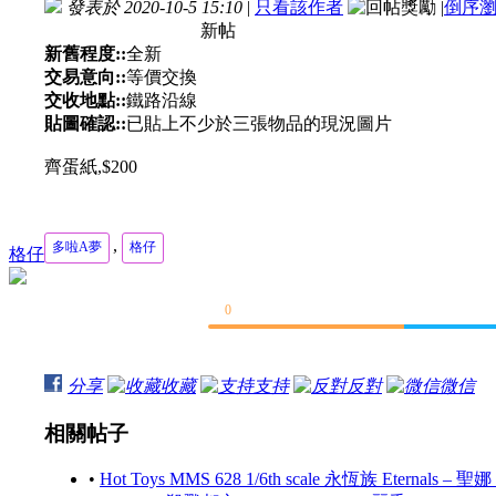
發表於 2020-10-5 15:10
|
只看該作者
|
倒序
新帖
新舊程度::
全新
交易意向::
等價交換
交收地點::
鐵路沿線
貼圖確認::
已貼上不少於三張物品的現況圖片
齊蛋紙,$200
,
多啦A夢
格仔
格仔
0
分享
收藏
支持
反對
微信
相關帖子
•
Hot Toys MMS 628 1/6th scale 永恆族 Eternals – 聖娜