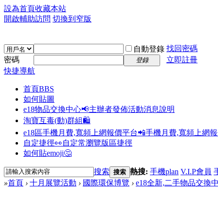
設為首頁
收藏本站
開啟輔助訪問
切換到窄版
找回密碼
自動登錄
密碼
立即註冊
登錄
快捷導航
首頁
BBS
如何貼圖
e18物品交換中心📢
主辦者發佈活動消息說明
淘寶互毒(動)群組🛍️
e18區手機月費,寬頻上網報價平台📲
手機月費,寬頻上網
自定捷徑👀
自定常瀏覽版區捷徑
如何貼emoji🤔
搜索
熱搜:
手機plan
V.I.P會員
搜索
»
首頁
›
十月展覽活動
›
國際環保博覽
›
e18全新,二手物品交換