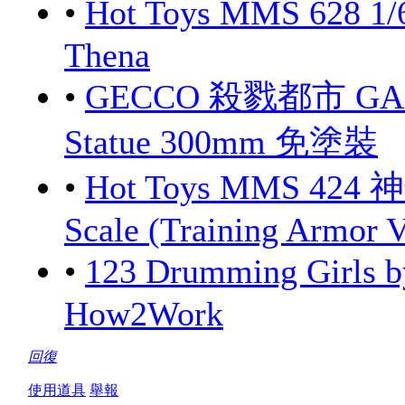
•
Hot Toys MMS 628 1/
Thena
•
GECCO 殺戮都市 GANTZ
Statue 300mm 免塗裝
•
Hot Toys MMS 424 
Scale (Training Armor V
•
123 Drumming Girls
How2Work
回復
使用道具
舉報