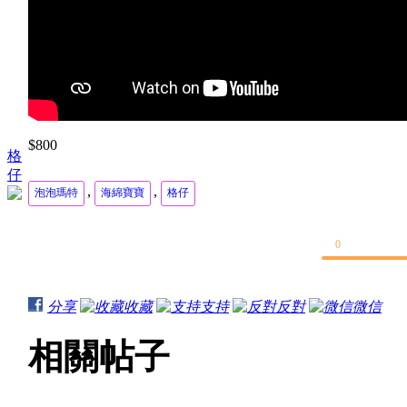
$800
格
仔
,
,
泡泡瑪特
海綿寶寶
格仔
0
分享
收藏
支持
反對
微信
相關帖子