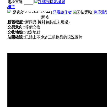
電梯直達
樓主
發表於 2026-1-13 09:44
|
只看該作者
|
倒序瀏
新帖
新舊程度::
新同品(拆封包裝但未用過)
交易意向::
等價交換
交收地點::
指定地點
貼圖確認::
已貼上不少於三張物品的現況圖片