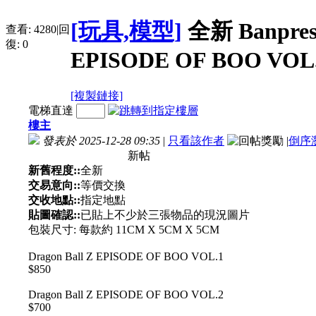
[玩具,模型]
全新 Banpres
查看:
4280
|
回
復:
0
EPISODE OF BOO VOL.
[複製鏈接]
電梯直達
樓主
發表於 2025-12-28 09:35
|
只看該作者
|
倒序
新帖
新舊程度::
全新
交易意向::
等價交換
交收地點::
指定地點
貼圖確認::
已貼上不少於三張物品的現況圖片
包裝尺寸: 每款約 11CM X 5CM X 5CM
Dragon Ball Z EPISODE OF BOO VOL.1
$850
Dragon Ball Z EPISODE OF BOO VOL.2
$700