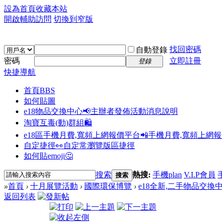
設為首頁
收藏本站
開啟輔助訪問
切換到窄版
找回密碼
自動登錄
密碼
立即註冊
登錄
快捷導航
首頁
BBS
如何貼圖
e18物品交換中心📢
主辦者發佈活動消息說明
淘寶互毒(動)群組🛍️
e18區手機月費,寬頻上網報價平台📲
手機月費,寬頻上網
自定捷徑👀
自定常瀏覽版區捷徑
如何貼emoji🤔
搜索
熱搜:
手機plan
V.I.P會員
搜索
»
首頁
›
十月展覽活動
›
國際環保博覽
›
e18全新,二手物品交換
返回列表